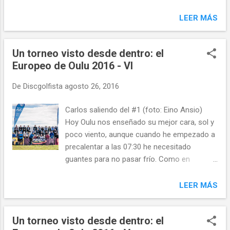
cada lanzamiento que salió de mi mano con
seriedad y concentración. Si tengo que
LEER MÁS
explicar lo que ha pasado, sería que he
hecho una serie de fallos menores que, con
el viento se han magnificado hasta
Un torneo visto desde dentro: el
convertirse en errores irreparabl...
Europeo de Oulu 2016 - VI
De
Discgolfista
agosto 26, 2016
Carlos saliendo del #1 (foto: Eino Ansio)
Hoy Oulu nos enseñado su mejor cara, sol y
poco viento, aunque cuando he empezado a
precalentar a las 07:30 he necesitado
guantes para no pasar frío. Como en
Noruega, ya ha llegado el otoño.Carlos y
Miguel han empezado más tarde que yo.
LEER MÁS
Carlos ha sido el primero que ha salido a las
10:30 y hoy ha demostrado su verdadero
Un torneo visto desde dentro: el
nivel de juego. Cuatro birdies, un doble bogey