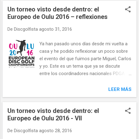
n
Un torneo visto desde dentro: el
t
Europeo de Oulu 2016 – reflexiones
r
a
De
Discgolfista
agosto 31, 2016
d
a
Ya han pasado unos días desde mi vuelta a
s
casa y he podido reflexionar un poco sobre
el evento del que fuimos parte Miguel, Carlos
y yo. Este es un tema que ya se discute
entre los coordinadores nacionales PDGA,
para tener un poco más claro que tipo de
requisitos deberíamos de poner a los países
LEER MÁS
que soliciten organizar el Europeo 2018. El
campo Como Miguel bien explicó en uno de
Un torneo visto desde dentro: el
nuestros videos, hoyos largos y mucho OB.
Europeo de Oulu 2016 - VII
Ambas cosas son ciertas, pero a mi me
pareció un buen campo, tanto a nivel
De
Discgolfista
agosto 28, 2016
estético como a nivel técnico. Eso sí, mucho