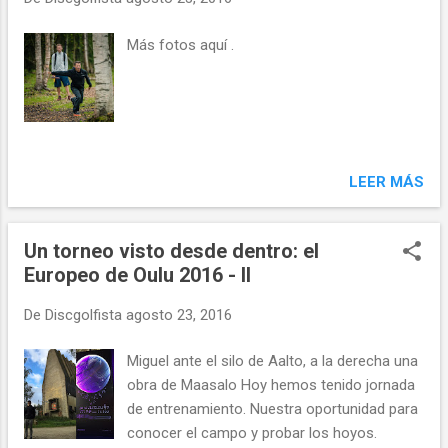
mucho, ya que Miguel tiene su primera ronda
a las 08:50. Carlos empieza a las 13:10, y yo
Más fotos aquí .
a las 15:50. Estos son nuestros grupos: La
lista completa la tenéis aquí .
LEER MÁS
Un torneo visto desde dentro: el
Europeo de Oulu 2016 - II
De
Discgolfista
agosto 23, 2016
Miguel ante el silo de Aalto, a la derecha una
obra de Maasalo Hoy hemos tenido jornada
de entrenamiento. Nuestra oportunidad para
conocer el campo y probar los hoyos.