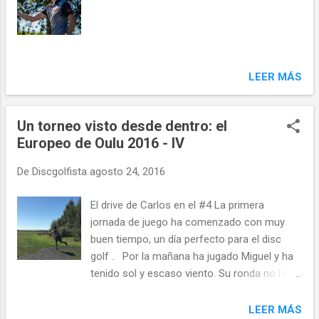
bogey en el hoyo #3. Pero ha sido el hoyo
#6 que me ha costado la jornada. He hecho
un drive aceptable y una aproximación
normal, pero el intento de putt largo ha
tocado en el borde de la canasta y ha
LEER MÁS
rodado casi OB. Lo mismo ha sucedido
cuatro veces más, con lo que he anotado un
siete en el hoyo. Me he puesto
Un torneo visto desde dentro: el
inmediatamente ha trabajar mentalmente
Europeo de Oulu 2016 - IV
para o...
De
Discgolfista
agosto 24, 2016
El drive de Carlos en el #4 La primera
jornada de juego ha comenzado con muy
buen tiempo, un día perfecto para el disc
golf . Por la mañana ha jugado Miguel y ha
tenido sol y escaso viento. Su ronda no ha
empezado muy bien, seguramente debido a
los nervios, y ha anotado tres dobles bogeys
LEER MÁS