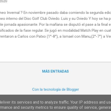
 2020
neo Invernal ? En noviembre pasado daba comiendo la segunda edici
neo interno del Disc Golf Club Oviedo. Luis y su Oviedo Y hoy se ha p
le jornada apasionante. Por la mañana se disputó el pase a la final 
sificados de la fase regular. Se jugó en modalidad Match Play en cua
rentaron a Carlos con Patxo (1°-8°), a Ismael con Manu,(2°-7°) a V
-6°) y el du elo padre-hijo, entre Xurde y Luis (4°-5°) Mientras Manu a
ía lo propio con su hijo Xurde (5-0). Más reñidas fueron las otras d
 mismísimo Miguel Caparrós llegando a jugarse hasta el último hoyo
tra las cuerdas a Carlos Ortega hasta prácticamente el final de la p
ltado para una ronda matchplay de 8-6, lo que demuestra lo reñido q
MÁS ENTRADAS
oximación en el #18 ...
Con la tecnología de Blogger
CRK Disc Golf
liver its services and to analyze traffic. Your IP address and u
rmance and security metrics to ensure quality of service, gener
Denunciar abuso