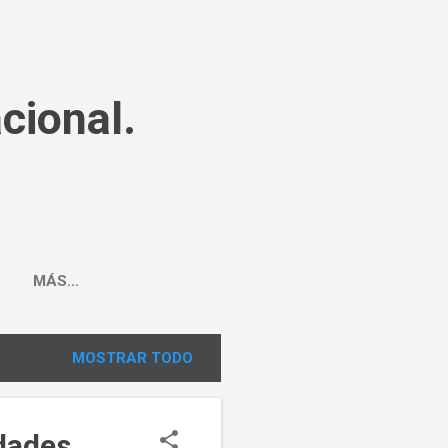
cional.
MÁS…
MOSTRAR TODO
idades