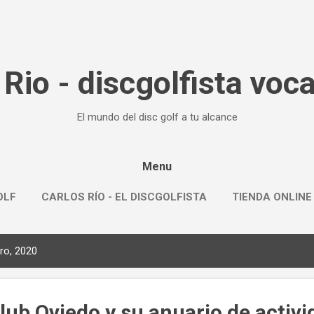
Ir al contenido principal
 Rio - discgolfista voca
El mundo del disc golf a tu alcance
Menu
OLF
CARLOS RÍO - EL DISCGOLFISTA
TIENDA ONLINE
ro, 2020
Club Oviedo y su anuario de activ