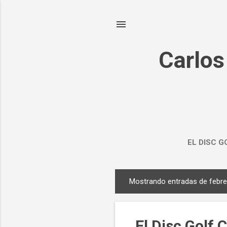
Carlos
EL DISC G
Mostrando entradas de febre
E
n
t
El Disc Golf 
r