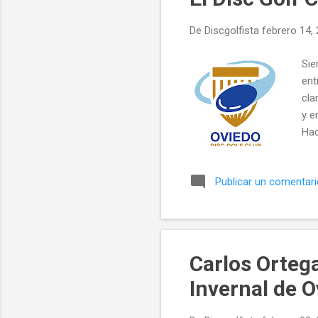
a
De
Discgolfista
febrero 14,
d
a
Sie
s
ent
cla
y e
Hac
seg
año
Publicar un comentar
act
Fac
en 
mie
Carlos Orteg
Invernal de 