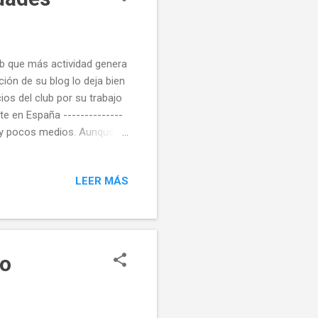
ub que más actividad genera
ción de su blog lo deja bien
ios del club por su trabajo
e en España --------------
n y pocos medios. Aunque
nual, el balance de estos
de muchas de las
LEER MÁS
n se obtuvo de la página de
 cosas se hubiesen quedado
competiciones, viajes de
eo