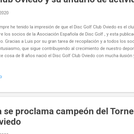
 2020
mpre he tenido la impresión de que el Disc Golf Club Oviedo es el cl
re los socios de la Asociación Española de Disc Golf , y esta publica
ro. Gracias a Luis por su gran tarea de recopilación y a todos los soc
ntusiasmo, que sigue contribuyendo al crecimiento de nuestro deport
e cosa de 8 años nació el Disc Golf Club Oviedo con mucha ilusió
uimos siendo un club pequeño, si se echa un vistazo a la actividad a
s solo puede ser positivo. A continuación se recoge una memoria 
io
ividades realizadas por el club durante el año 2019. Esta informació
ebook y de los grupos de whatsapp, por lo que puede que algunas
el tintero, pero queda reflejada una gran actividad con montones de 
mbros del club a múltip...
a se proclama campeón del Torn
Oviedo