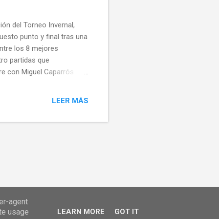
ón del Torneo Invernal,
uesto punto y final tras una
entre los 8 mejores
tro partidas que
ere con Miguel Caparrós
rrollaba a Isma (8-0), Luis
os partidas. Vere se deshizo
LEER MÁS
(5-3), y donde Pacho tuvo
artida, y con un tanteo muy
ue estuvo. Miguel y su
ser-agent
ate usage
LEARN MORE
GOT IT