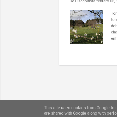
De
Discgolfista
febrero 08,
Tor
tor
dob
cla
enf
(3°
hac
del
con
abu
apr
This site uses cookies from Google to de
are shared with Google along with perfo