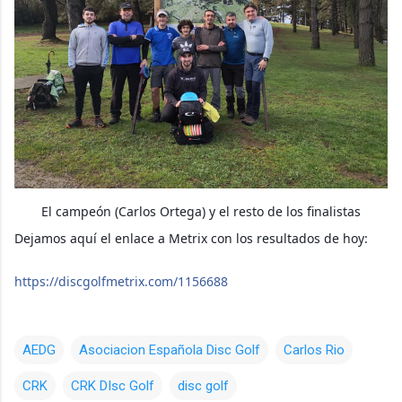
El campeón (Carlos Ortega) y el resto de los finalistas
Dejamos aquí el enlace a Metrix con los resultados de hoy:
https://discgolfmetrix.com/1156688
AEDG
Asociacion Española Disc Golf
Carlos Rio
CRK
CRK DIsc Golf
disc golf