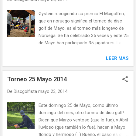
los tópicos, como quien llega a tarde a abrir
la mesa electoral, o las monjas que acuden
Øystein recogiendo su premio El Maigolfen,
a ejercer su voto, en nuestros torneos
que en noruego significa el torneo de disc
también tenemos nuestros tópicos, también
golf de Mayo, es el torneo más longevo de
hay quien llega a última hora, y comienzan
Noruega. Se ha celebrado 35 veces y este 25
las ansias por empezar del resto de
de Mayo han participado 35 jugadores. La
participantes. Con lo que de momento no
historia de este torneo comenzó a finales de
hemos contado es con la presencia de
los setenta en un parque del centro de la
LEER MÁS
monjas (de momento). En el caso de que
ciudad, con cestas de basura como
vinieran seguramente tendrían como discos
canastas, y se ha convertido en un torneo
preferidos el Pure, el Saint y las más
Torneo 25 Mayo 2014
clásico. Los últimos años ha estado fuera
atrevidas el Saint Pro (sentimos la...
del circuito noruego y se ha reinventado
De
Discgolfista
mayo 23, 2014
como un torneo para los jugadores de Oslo
y sus alrededores. Este sábado ha
Este domingo 25 de Mayo, como último
amanecido con muy mal tiempo, y hemos
domingo del mes, otro torneo de disc golf!.
tenido que secar discos constantemente
Dicen que Marzo ventoso (que lo fue), y Abril
durante los 18 primeros hoyos. La ronda se
lluvioso (que también lo fue), hacen a Mayo
ha convertido en una prueba de carácter, y
florido y hermoso (...) Bueno, el caso es que