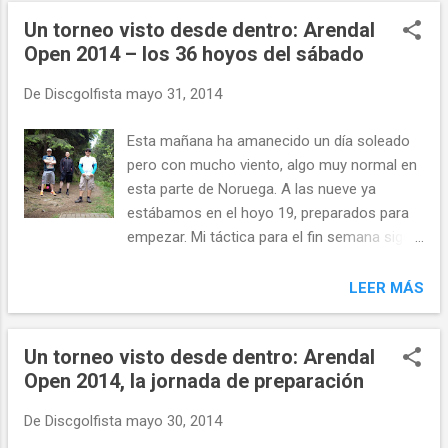
n
Un torneo visto desde dentro: Arendal
t
Open 2014 – los 36 hoyos del sábado
r
a
De
Discgolfista
mayo 31, 2014
d
a
Esta mañana ha amanecido un día soleado
s
pero con mucho viento, algo muy normal en
esta parte de Noruega. A las nueve ya
estábamos en el hoyo 19, preparados para
empezar. Mi táctica para el fin semana sigue
siendo al misma de los anteriores torneos:
probar mis derechas y competición y en
LEER MÁS
todo hoyo en el que puede facilitarme el
juego. He decidido probar nuevos
Un torneo visto desde dentro: Arendal
lanzamientos también en los tres hoyos de
Open 2014, la jornada de preparación
alto riesgo del campo, las tres islas: el uno,
el seis y el veintiocho. Los tres suponen un
De
Discgolfista
mayo 30, 2014
riesgo claro de OB, y puedo jugarlos de