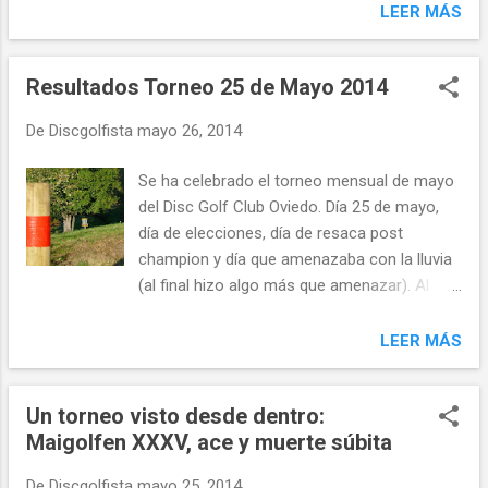
pone su casa a nuestra disposición para que
LEER MÁS
podamos ser parte de este gran torneo.
Anders en el H22 Hemos tenido buen
tiempo, sol, unos 18 grados y bastante
Resultados Torneo 25 de Mayo 2014
viento, algo que nos ha venido muy bien para
De
Discgolfista
mayo 26, 2014
preparar los hoyos p...
Se ha celebrado el torneo mensual de mayo
del Disc Golf Club Oviedo. Día 25 de mayo,
día de elecciones, día de resaca post
champion y día que amenazaba con la lluvia
(al final hizo algo más que amenazar). Al
torneo acudieron pese a todos los
inconvenientes 19 participantes. Dos de ellos
LEER MÁS
que se estrenaban en el mundo del disco de
la mano de Javier del Riego: Bruno en la
Un torneo visto desde dentro:
categoría SUB 12 y Juan en la absoluta (con
Maigolfen XXXV, ace y muerte súbita
una puntuación muy buena en su estreno).
Al igual que en toda jornada electoral existen
De
Discgolfista
mayo 25, 2014