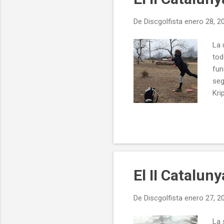
a
De
Discgolfista
enero 28, 2
d
a
La 
s
tod
fun
seg
Kri
sid
vic
Hau
bue
Agu
nad
El II Catalun
De
Discgolfista
enero 27, 2
La 