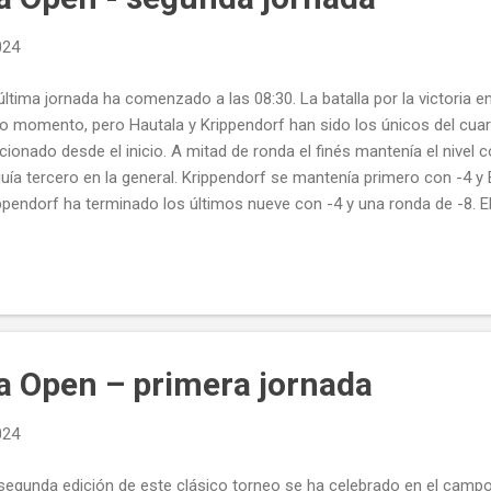
024
última jornada ha comenzado a las 08:30. La batalla por la victori
o momento, pero Hautala y Krippendorf han sido los únicos del cua
cionado desde el inicio. A mitad de ronda el finés mantenía el nivel c
uía tercero en la general. Krippendorf se mantenía primero con -4 
ppendorf ha terminado los últimos nueve con -4 y una ronda de -8. E
o de -2, para una ronda de -6 y el de Hautala de -4 para un total de -
toria ha sido para Marcel Krippendorf con-22, seguido de Konstantin
tala tercero con -17. Los representantes de Team CRK en la categor
n fin de semana: Marc López sexto, Miguel Caparrós octavo, Carlos
ilar duodécimo. Es importante recordar que Marc y Xavi ha organiza
a fácil organizar y competir al mi...
ya Open – primera jornada
024
segunda edición de este clásico torneo se ha celebrado en el campo