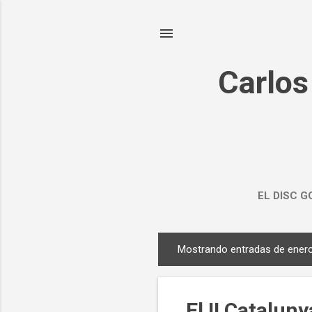
Carlos
EL DISC G
Mostrando entradas de enero
E
n
t
El II Catalun
r