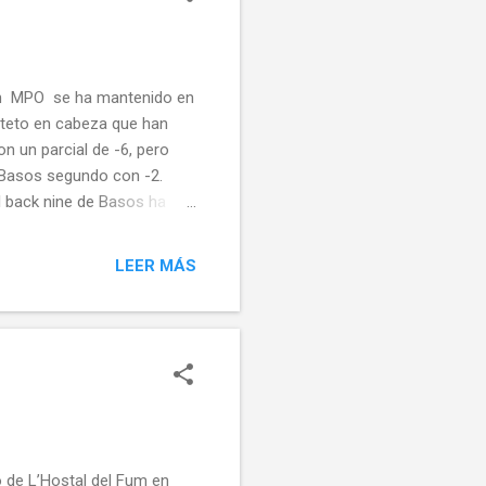
a en MPO se ha mantenido en
rteto en cabeza que han
on un parcial de -6, pero
y Basos segundo con -2.
l back nine de Basos ha
10. Con estas tarjetas la
 Basos con -19 y con Petri
LEER MÁS
ía reina no han tenido un
 Ortega octavo y Xavi
do el torneo y que no es
 de L’Hostal del Fum en