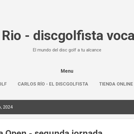
Ir al contenido principal
 Rio - discgolfista voca
El mundo del disc golf a tu alcance
Menu
OLF
CARLOS RÍO - EL DISCGOLFISTA
TIENDA ONLINE
, 2024
ya Open - segunda jornada