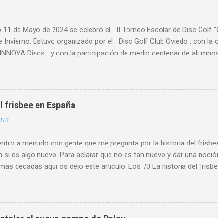
o 11 de Mayo de 2024 se celebró el II Torneo Escolar de Disc Golf 
e Invierno. Estuvo organizado por el Disc Golf Club Oviedo , con l
NNOVA Discs y con la participación de medio centenar de alumnos 
s de Asturias, primaria y ESO y Bachiller. Alumnado de centros escol
es de Asturias, como Gijón , Avilés, Pravia, Nava, Sariego, Villavicio
a al alta participación del IES Leopoldo Alas. Participó alumnado d
 . Se retomó este torneo que pone de manifiesto el crecimiento de e
l frisbee en España
escolar. Y es que son cada vez más los centros y los maestros y p
014
teresados y que incluyen esta actividad dentro de sus programacione
ia y participación conjunta de los miemb...
tro a menudo con gente que me pregunta por la historia del frisbee
 si es algo nuevo. Para aclarar que no es tan nuevo y dar una noció
imas décadas aquí os dejo este artículo. Los 70 La historia del fris
empo que la mía. En el verano de 1979 compro mi primer disco est
 y empiezo a meterme en el mundo del disco volador. Ese mismo año
sociación Española de Frisbee (A.E.F.) con sede en Bilbao. Aunque par
urante varios años y que tuvo jugadores afiliados, no figura como o