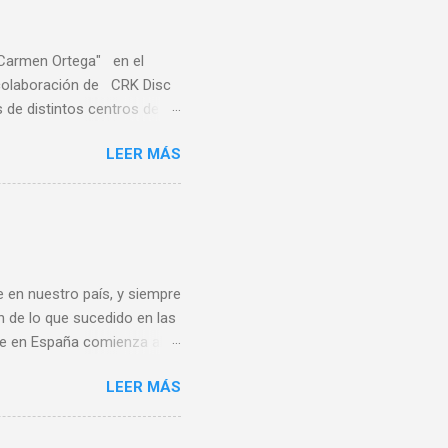
"Carmen Ortega" en el
a colaboración de CRK Disc
de distintos centros de
ares de distintas
LEER MÁS
sa, Noreña y Oviedo, donde
e quince centros escolares
ste deporte también en el
rofesores de educación
s Este sirvió también de
 en nuestro país, y siempre
n de lo que sucedido en las
bee en España comienza al
ando de vacaciones en
LEER MÁS
 un grupo de aficionados
ece ser que la A.E.F.
rganizadora de ningún