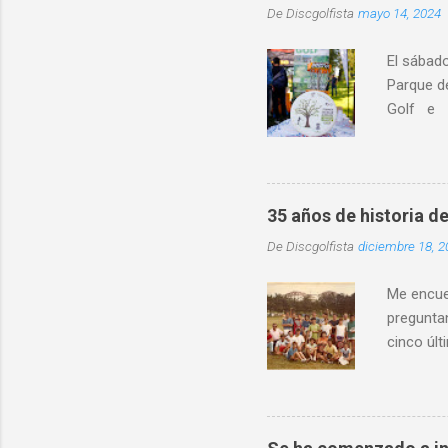
De
Discgolfista
mayo 14, 2024
El sábad
Parque d
Golf e I
educativo
localidad
destacó l
distintos
35 años de historia de
entorno 
De
Discgolfista
diciembre 18, 2
física in
convivenc
Me encuen
preguntan
cinco últ
mismo ti
Asturias
crea la A
existió d