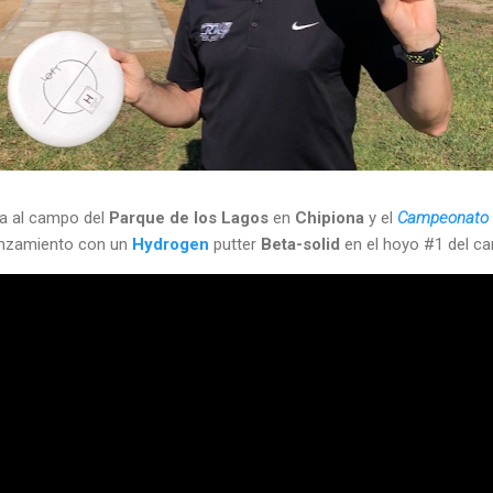
ta al campo del
Parque de los Lagos
en
Chipiona
y el
Campeonato d
anzamiento con un
Hydrogen
putter
Beta-solid
en el hoyo #1 del c