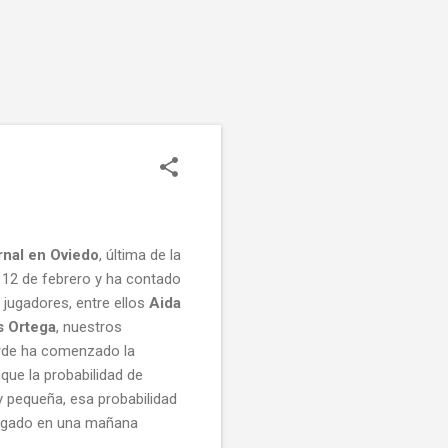
rnal en Oviedo
, última de la
o 12 de febrero y ha contado
e jugadores, entre ellos
Aida
s Ortega
, nuestros
urde ha comenzado la
nque la probabilidad de
uy pequeña, esa probabilidad
 jugado en una mañana
.