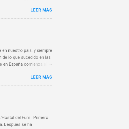
ares de distintas
LEER MÁS
sa, Noreña y Oviedo, donde
e quince centros escolares
ste deporte también en el
rofesores de educación
s Este sirvió también de
 en nuestro país, y siempre
n de lo que sucedido en las
bee en España comienza al
ando de vacaciones en
LEER MÁS
 un grupo de aficionados
ece ser que la A.E.F.
rganizadora de ningún
rimer Campeonato de España
rdo Los 80 y 90 En 1983 se
Hostal del Fum . Primero
ta. Después se ha