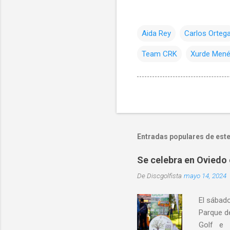
Aida Rey
Carlos Orteg
Team CRK
Xurde Men
Entradas populares de este
Se celebra en Oviedo 
De
Discgolfista
mayo 14, 2024
El sábad
Parque d
Golf e I