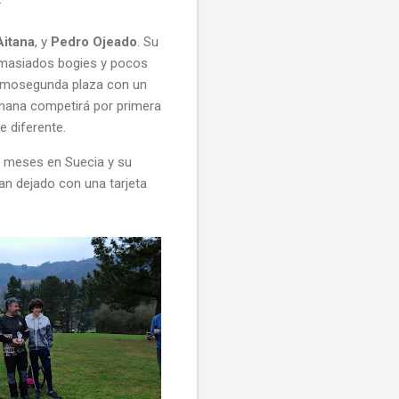
Aitana
, y
Pedro Ojeado
. Su
emasiados bogies y pocos
cimosegunda plaza con un
semana competirá por primera
e diferente.
s meses en Suecia y su
han dejado con una tarjeta