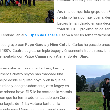
Aida
ha compartido grupo con
ronda no ha sido muy buena, d
birdies le han dejado en una de
total de +8. El próximo fin de 
, Féminas, en el
VI Open de España
. Ese va a ser un tema totalment
tido grupo con
Pepe García
y
Nico Cotelo
. Carlos ha pasado uno
l 100%. Cuatro bogies, un triple bogey y únicamente tres birdies, le 
, empatado con
Patxo Camarero
y
Armando del Olmo
.
po en cabeza, con su padre
Luis
,
León
y
primeros cuatro hoyos han marcado una
jor desde el quinto hoyo, y en la que ha
birdies y, desgraciadamente, otro bogey en
ese mismo hoyo #15, le ha costado la victoria
a León que ha terminado empatado con Xurde
tarjeta de -1. La victoria tanto en la
ha sido para Manu, que ha entregado una