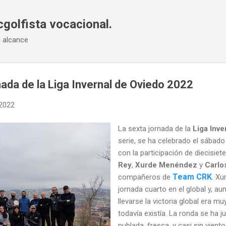
Ir al contenido principal
cgolfista vocacional.
u alcance
nada de la Liga Invernal de Oviedo 2022
 2022
La sexta jornada de la
Liga Inve
serie, se ha celebrado el sábad
con la participación de diecisiet
Rey
,
Xurde Menéndez
y
Carlo
Team CRK
compañeros de
. X
jornada cuarto en el global y, au
llevarse la victoria global era m
todavía existía. La ronda se ha
nublada, fresca, y casi sin viento