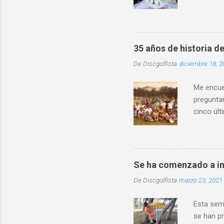
educativo
localidad
destacó l
distintos
35 años de historia de
entorno 
De
Discgolfista
diciembre 18, 2
física in
convivenc
Me encuen
preguntan
cinco últ
mismo ti
Asturias
crea la A
existió d
Se ha comenzado a in
torneo y 
De
Discgolfista
marzo 23, 2021
de Frisbe
presentó u
Esta sem
se han pr