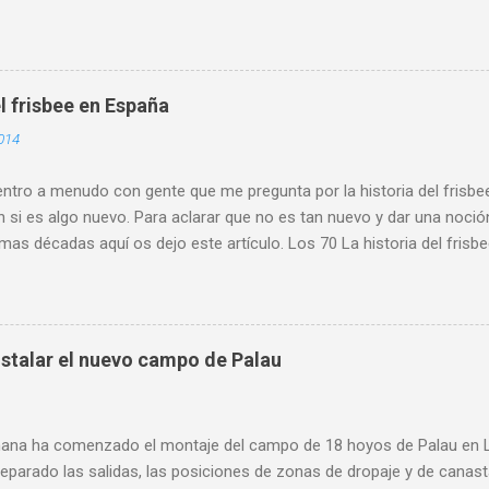
s de Asturias, primaria y ESO y Bachiller. Alumnado de centros escol
es de Asturias, como Gijón , Avilés, Pravia, Nava, Sariego, Villavicio
a al alta participación del IES Leopoldo Alas. Participó alumnado d
 . Se retomó este torneo que pone de manifiesto el crecimiento de e
l frisbee en España
escolar. Y es que son cada vez más los centros y los maestros y p
014
teresados y que incluyen esta actividad dentro de sus programacione
ia y participación conjunta de los miemb...
tro a menudo con gente que me pregunta por la historia del frisbee
 si es algo nuevo. Para aclarar que no es tan nuevo y dar una noció
imas décadas aquí os dejo este artículo. Los 70 La historia del fris
empo que la mía. En el verano de 1979 compro mi primer disco est
 y empiezo a meterme en el mundo del disco volador. Ese mismo año
sociación Española de Frisbee (A.E.F.) con sede en Bilbao. Aunque par
urante varios años y que tuvo jugadores afiliados, no figura como o
stalar el nuevo campo de Palau
no existe rastro de algún tipo de actividad en ningún sitio. 1985 P
e. Cinco representantes del DGCO: Belén, Juan, Pedro, Patxo y Edua
na tesina de fin de carrera en el I.N.E.F. de Madrid, con el título de ...
ana ha comenzado el montaje del campo de 18 hoyos de Palau en L'
eparado las salidas, las posiciones de zonas de dropaje y de canas