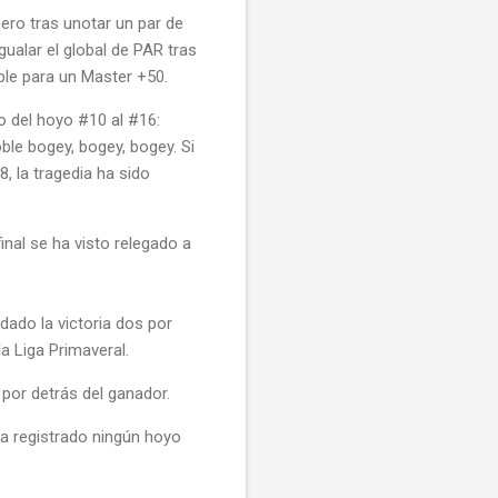
ero tras unotar un par de
ualar el global de PAR tras
le para un Master +50.
 del hoyo #10 al #16:
ble bogey, bogey, bogey. Si
8, la tragedia ha sido
nal se ha visto relegado a
dado la victoria dos por
la Liga Primaveral.
por detrás del ganador.
ha registrado ningún hoyo