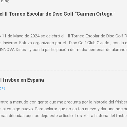
 blog
el II Torneo Escolar de Disc Golf "Carmen Ortega"
o 11 de Mayo de 2024 se celebró el II Torneo Escolar de Disc Golf 
e Invierno. Estuvo organizado por el Disc Golf Club Oviedo , con l
NNOVA Discs y con la participación de medio centenar de alumnos 
s de Asturias, primaria y ESO y Bachiller. Alumnado de centros escol
es de Asturias, como Gijón , Avilés, Pravia, Nava, Sariego, Villavicio
a al alta participación del IES Leopoldo Alas. Participó alumnado d
 . Se retomó este torneo que pone de manifiesto el crecimiento de e
l frisbee en España
escolar. Y es que son cada vez más los centros y los maestros y p
014
teresados y que incluyen esta actividad dentro de sus programacione
ia y participación conjunta de los miemb...
tro a menudo con gente que me pregunta por la historia del frisbee
 si es algo nuevo. Para aclarar que no es tan nuevo y dar una noció
imas décadas aquí os dejo este artículo. Los 70 La historia del fris
empo que la mía. En el verano de 1979 compro mi primer disco est