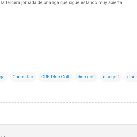
la tercera jornada de una liga que sigue estando muy abierta.
ega
Carlos Rio
CRK DIsc Golf
disc golf
discgolf
discg