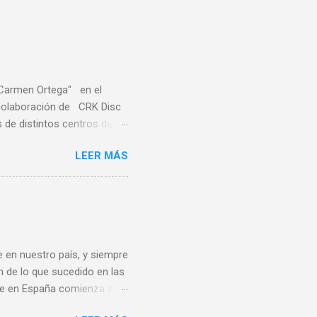
"Carmen Ortega" en el
a colaboración de CRK Disc
de distintos centros de
ares de distintas
LEER MÁS
sa, Noreña y Oviedo, donde
e quince centros escolares
ste deporte también en el
rofesores de educación
s Este sirvió también de
 en nuestro país, y siempre
n de lo que sucedido en las
bee en España comienza al
ando de vacaciones en