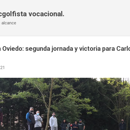
Ir al contenido principal
cgolfista vocacional.
u alcance
 Oviedo: segunda jornada y victoria para Car
021