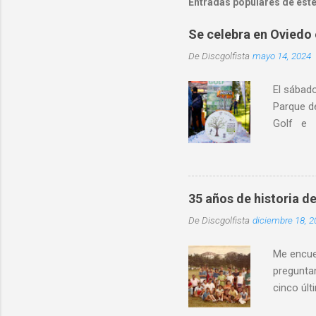
Entradas populares de este
Se celebra en Oviedo 
De
Discgolfista
mayo 14, 2024
El sábad
Parque d
Golf e I
educativo
localidad
destacó l
distintos
35 años de historia de
entorno 
De
Discgolfista
diciembre 18, 2
física in
convivenc
Me encuen
preguntan
cinco últ
mismo ti