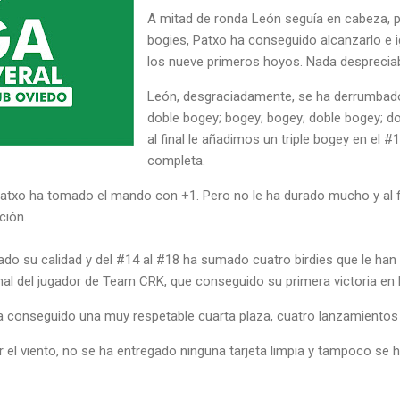
A mitad de ronda León seguía en cabeza, p
bogies, Patxo ha conseguido alcanzarlo e ig
los nueve primeros hoyos. Nada despreciab
León, desgraciadamente, se ha derrumbado
doble bogey; bogey; bogey; doble bogey; do
al final le añadimos un triple bogey en el #1
completa.
txo ha tomado el mando con +1. Pero no le ha durado mucho y al fi
ción.
do su calidad y del #14 al #18 ha sumado cuatro birdies que le han 
nal del jugador de Team CRK, que conseguido su primera victoria en 
 conseguido una muy respetable cuarta plaza, cuatro lanzamientos 
 el viento, no se ha entregado ninguna tarjeta limpia y tampoco se 