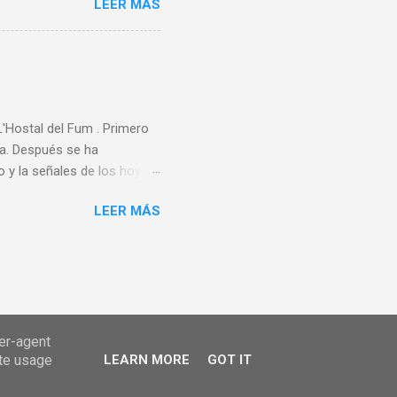
LEER MÁS
 un grupo de aficionados
ece ser que la A.E.F.
rganizadora de ningún
rimer Campeonato de España
rdo Los 80 y 90 En 1983 se
Hostal del Fum . Primero
ta. Después se ha
 y la señales de los hoyos,
perarios encontramos a un
LEER MÁS
as canastas que están
nen la mayoría de los
tiago de Compostela. Este
. CKR Disc Golf ha tenido
la cosa. A mediados de
 semanas después tuvi...
ser-agent
ate usage
LEARN MORE
GOT IT