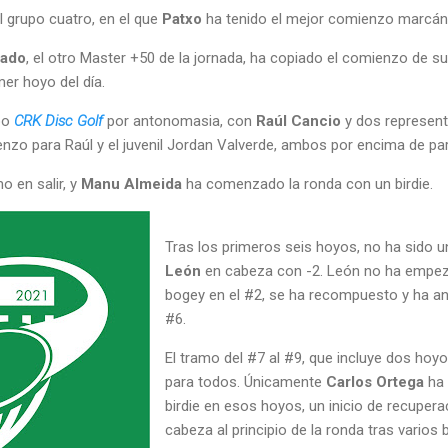
el grupo cuatro, en el que
Patxo
ha tenido el mejor comienzo marcán
eado
, el otro Master +50 de la jornada, ha copiado el comienzo de s
mer hoyo del día.
upo
CRK Disc Golf
por antonomasia, con
Raúl Cancio
y dos represen
enzo para Raúl y el juvenil Jordan Valverde, ambos por encima de par
o en salir, y
Manu Almeida
ha comenzado la ronda con un birdie.
Tras los primeros seis hoyos, no ha sido 
León
en cabeza con -2. León no ha empeza
bogey en el #2, se ha recompuesto y ha ano
#6.
El tramo del #7 al #9, que incluye dos hoyo
para todos. Únicamente
Carlos Ortega
ha 
birdie en esos hoyos, un inicio de recupera
cabeza al principio de la ronda tras varios 