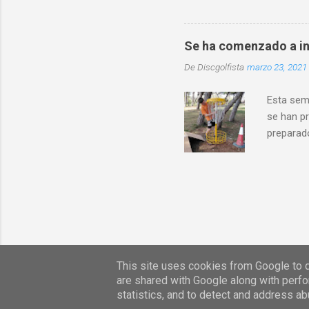
Asturias
crea la A
existió d
Se ha comenzado a in
torneo y 
De
Discgolfista
marzo 23, 2021
de Frisbe
presentó u
Esta sem
se han pr
preparado
la parte 
par de c
montando 
campos d
es un pro
siempre 
noviembr
This site uses cookies from Google to de
are shared with Google along with perfo
statistics, and to detect and address ab