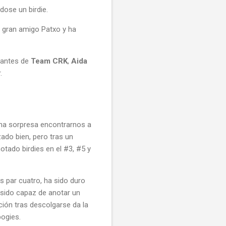
dose un birdie.
u gran amigo Patxo y ha
tantes de
Team CRK
,
Aida
.
una sorpresa encontrarnos a
do bien, pero tras un
tado birdies en el #3, #5 y
s par cuatro, ha sido duro
sido capaz de anotar un
ción tras descolgarse da la
bogies.