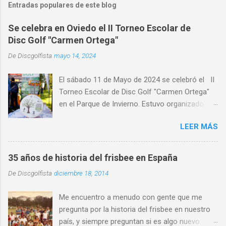
Entradas populares de este blog
e
n
Se celebra en Oviedo el II Torneo Escolar de
Disc Golf "Carmen Ortega"
t
a
De
Discgolfista
mayo 14, 2024
r
El sábado 11 de Mayo de 2024 se celebró el II
i
Torneo Escolar de Disc Golf "Carmen Ortega"
o
en el Parque de Invierno. Estuvo organizado por
s
el Disc Golf Club Oviedo , con la colaboración
LEER MÁS
de CRK Disc Golf e INNOVA Discs y con la
participación de medio centenar de alumnos de
distintos centros de educativos de Asturias,
35 años de historia del frisbee en España
primaria y ESO y Bachiller. Alumnado de centros
De
Discgolfista
diciembre 18, 2014
escolares de distintas localidades de Asturias,
como Gijón , Avilés, Pravia, Nava, Sariego,
Me encuentro a menudo con gente que me
Villaviciosa, Noreña y Oviedo, donde destacó la
pregunta por la historia del frisbee en nuestro
al alta participación del IES Leopoldo Alas.
país, y siempre preguntan si es algo nuevo.
Participó alumnado de quince centros