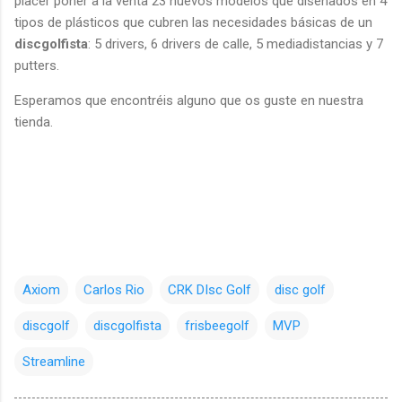
placer poner a la venta 23 nuevos modelos que diseñados en 4
tipos de plásticos que cubren las necesidades básicas de un
discgolfista
: 5 drivers, 6 drivers de calle, 5 mediadistancias y 7
putters.
Esperamos que encontréis alguno que os guste en nuestra
tienda.
Axiom
Carlos Rio
CRK DIsc Golf
disc golf
discgolf
discgolfista
frisbeegolf
MVP
Streamline