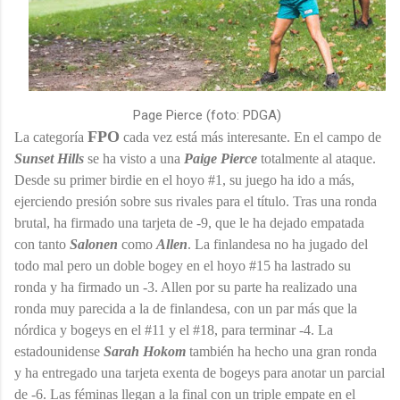
Page Pierce (foto: PDGA)
FPO
La categoría
cada vez está más interesante. En el campo de
Sunset Hills
se ha visto a una
Paige Pierce
totalmente al ataque.
Desde su primer birdie en el hoyo #1, su juego ha ido a más,
ejerciendo presión sobre sus rivales para el título. Tras una ronda
brutal, ha firmado una tarjeta de -9, que le ha dejado empatada
con tanto
Salonen
como
Allen
. La finlandesa no ha jugado del
todo mal pero un doble bogey en el hoyo #15 ha lastrado su
ronda y ha firmado un -3. Allen por su parte ha realizado una
ronda muy parecida a la de finlandesa, con un par más que la
nórdica y bogeys en el #11 y el #18, para terminar -4. La
estadounidense
Sarah Hokom
también ha hecho una gran ronda
y ha entregado una tarjeta exenta de bogeys para anotar un parcial
de -6. Las féminas llegan a la final con un triple empate en el