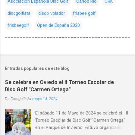
Asociacion Española Disc Golf
Carlos Rio
CRK
discgolfista
disco volador
frisbee golf
frisbeegolf
Open de España 2020
Entradas populares de este blog
Se celebra en Oviedo el II Torneo Escolar de
Disc Golf "Carmen Ortega"
De
Discgolfista
mayo 14, 2024
El sábado 11 de Mayo de 2024 se celebró el II
Torneo Escolar de Disc Golf "Carmen Ortega"
en el Parque de Invierno. Estuvo organizado por
el Disc Golf Club Oviedo , con la colaboración