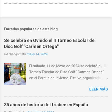
Entradas populares de este blog
Se celebra en Oviedo el II Torneo Escolar de
Disc Golf "Carmen Ortega"
De
Discgolfista
mayo 14, 2024
El sábado 11 de Mayo de 2024 se celebró el II
Torneo Escolar de Disc Golf "Carmen Ortega"
en el Parque de Invierno. Estuvo organizado por
el Disc Golf Club Oviedo , con la colaboración
LEER MÁS
de CRK Disc Golf e INNOVA Discs y con la
participación de medio centenar de alumnos de
distintos centros de educativos de Asturias,
35 años de historia del frisbee en España
primaria y ESO y Bachiller. Alumnado de centros