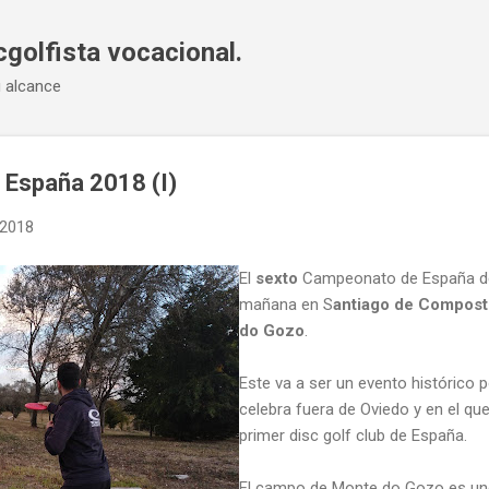
Ir al contenido principal
cgolfista vocacional.
u alcance
 España 2018 (I)
 2018
El
sexto
Campeonato de España de
mañana en S
antiago de Compost
do Gozo
.
Este va a ser un evento histórico p
celebra fuera de Oviedo y en el que
primer disc golf club de España.
El campo de Monte do Gozo es un