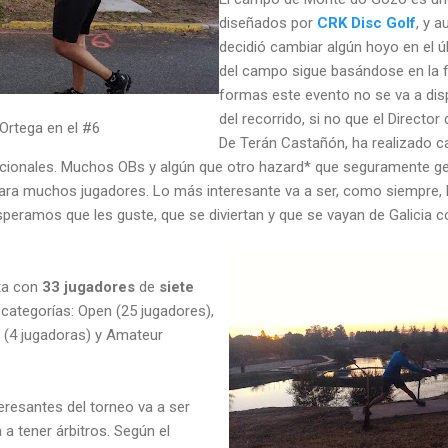
diseñados por
CRK Disc Golf
, y a
decidió cambiar algún hoyo en el 
del campo sigue basándose en la f
formas este evento no se va a disp
del recorrido, si no que el Director
 Ortega en el #6
De Terán Castañón, ha realizado c
cionales. Muchos OBs y algún que otro hazard* que seguramente ge
ara muchos jugadores. Lo más interesante va a ser, como siempre, l
esperamos que les guste, que se diviertan y que se vayan de Galicia
nta con
33 jugadores
de
siete
 categorías: Open (25 jugadores),
4 jugadoras) y Amateur
eresantes del torneo va a ser
 a tener árbitros. Según el