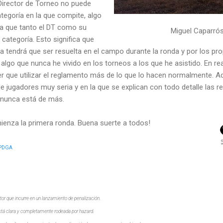
Director de Torneo no puede
tegoría en la que compite, algo
a que tanto el DT como su
Miguel Caparrós
 categoría. Esto significa que
a tendrá que ser resuelta en el campo durante la ronda y por los pr
lgo que nunca he vivido en los torneos a los que he asistido. En re
er que utilizar el reglamento más de lo que lo hacen normalmente. 
de jugadores muy seria y en la que se explican con todo detalle las r
 nunca está de más.
enza la primera ronda. Buena suerte a todos!
PDGA
tor que incurre en un lanzamiento de penalización.
está clara y completamente rodeada por hazard.