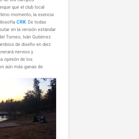
unque que el club local
último momento, la esencia
ilosofía
CRK
. De todas
utar en la versión estándar
 del Torneo, Iván Gutiérrez
ambios de diseño en diez
nerará nervios y
a opinión de los
 con aún más ganas de