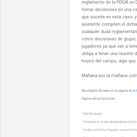
reglamento de la PDGA un 
tomar decisiones en una ca
que sucede en esta caso, y
asistente compiten el dicha
cualquier duda reglamentari
como decisiones de grupo, a
jugadores ya que van a ten
obliga a tener una reunión 
hoyos del campo, algo que
Mañana por la mañana comi
Resultados oficiales en la página de la
Página oficial del
torneo
* 806.05 Hazard
•
Un hazard es un área designada por el Direc
•
Un disco está en un hazard si su posición 