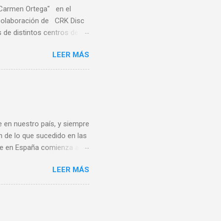
"Carmen Ortega" en el
a colaboración de CRK Disc
de distintos centros de
ares de distintas
LEER MÁS
sa, Noreña y Oviedo, donde
e quince centros escolares
ste deporte también en el
rofesores de educación
s Este sirvió también de
 en nuestro país, y siempre
n de lo que sucedido en las
bee en España comienza al
ando de vacaciones en
LEER MÁS
 un grupo de aficionados
ece ser que la A.E.F.
rganizadora de ningún
rimer Campeonato de España
rdo Los 80 y 90 En 1983 se