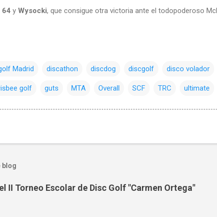
e 64
y
Wysocki
, que consigue otra victoria ante el todopoderoso Mc
golf Madrid
discathon
discdog
discgolf
disco volador
risbee golf
guts
MTA
Overall
SCF
TRC
ultimate
 blog
el II Torneo Escolar de Disc Golf "Carmen Ortega"