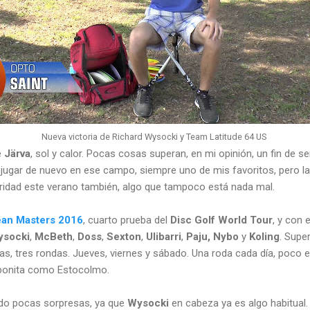
Nueva victoria de Richard Wysocki y Team Latitude 64 US
e
Järva
, sol y calor. Pocas cosas superan, en mi opinión, un fin de
le jugar de nuevo en ese campo, siempre uno de mis favoritos, pero l
ridad este verano también, algo que tampoco está nada mal.
an Masters 2016
, cuarto prueba del
Disc Golf World Tour
, y con 
ysocki
,
McBeth
,
Doss
,
Sexton
,
Ulibarri
,
Paju,
Nybo
y
Koling
. Supe
as, tres rondas. Jueves, viernes y sábado. Una roda cada día, poco 
n bonita como Estocolmo.
ado pocas sorpresas, ya que
Wysocki
en cabeza ya es algo habitual.