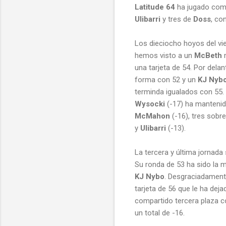
Latitude 64
ha jugado como
Ulibarri
y tres de
Doss
, co
Los dieciocho hoyos del vi
hemos visto a un
McBeth
m
una tarjeta de 54. Por dela
forma con 52 y un
KJ Nyb
terminda igualados con 55.
Wysocki
(-17) ha mantenid
McMahon
(-16), tres sobr
y
Ulibarri
(-13).
La tercera y última jornada
Su ronda de 53 ha sido la m
KJ Nybo
. Desgraciadament
tarjeta de 56 que le ha dej
compartido tercera plaza c
un total de -16.