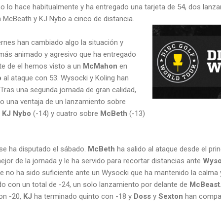
 lo hace habitualmente y ha entregado una tarjeta de 54, dos lanza
n McBeath y KJ Nybo a cinco de distancia.
ernes han cambiado algo la situación y
ás animado y agresivo que ha entregado
nte de el hemos visto a un
McMahon
en
o
al ataque con 53. Wysocki y Koling han
 Tras una segunda jornada de gran calidad,
o una ventaja de un lanzamiento sobre
e
KJ Nybo
(-14) y cuatro sobre
McBeth
(-13)
 se ha disputado el sábado.
McBeth
ha salido al ataque desde el prin
ejor de la jornada y le ha servido para recortar distancias ante
Wyso
e no ha sido suficiente ante un Wysocki que ha mantenido la calma
ado con un total de -24, un solo lanzamiento por delante de
McBeast
on -20,
KJ
ha terminado quinto con -18 y
Doss
y
Sexton
han compart