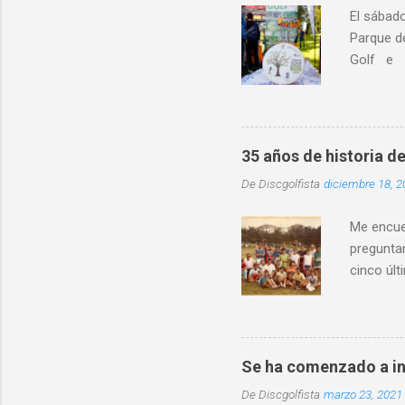
El sábad
Parque d
Golf e I
educativo
localidad
destacó l
distintos
35 años de historia de
entorno 
De
Discgolfista
diciembre 18, 2
física in
convivenc
Me encuen
preguntan
cinco últ
mismo ti
Asturias
crea la A
existió d
Se ha comenzado a in
torneo y 
De
Discgolfista
marzo 23, 2021
de Frisbe