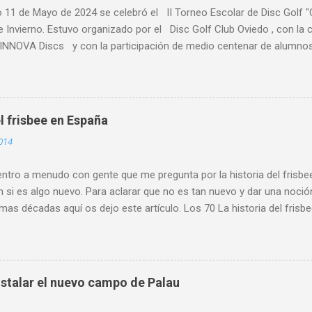
o 11 de Mayo de 2024 se celebró el II Torneo Escolar de Disc Golf 
e Invierno. Estuvo organizado por el Disc Golf Club Oviedo , con l
NNOVA Discs y con la participación de medio centenar de alumnos 
s de Asturias, primaria y ESO y Bachiller. Alumnado de centros escol
es de Asturias, como Gijón , Avilés, Pravia, Nava, Sariego, Villavicio
a al alta participación del IES Leopoldo Alas. Participó alumnado d
 . Se retomó este torneo que pone de manifiesto el crecimiento de e
l frisbee en España
escolar. Y es que son cada vez más los centros y los maestros y p
014
teresados y que incluyen esta actividad dentro de sus programacione
ia y participación conjunta de los miemb...
tro a menudo con gente que me pregunta por la historia del frisbee
 si es algo nuevo. Para aclarar que no es tan nuevo y dar una noció
imas décadas aquí os dejo este artículo. Los 70 La historia del fris
empo que la mía. En el verano de 1979 compro mi primer disco est
 y empiezo a meterme en el mundo del disco volador. Ese mismo año
sociación Española de Frisbee (A.E.F.) con sede en Bilbao. Aunque par
urante varios años y que tuvo jugadores afiliados, no figura como o
stalar el nuevo campo de Palau
no existe rastro de algún tipo de actividad en ningún sitio. 1985 P
e. Cinco representantes del DGCO: Belén, Juan, Pedro, Patxo y Edua