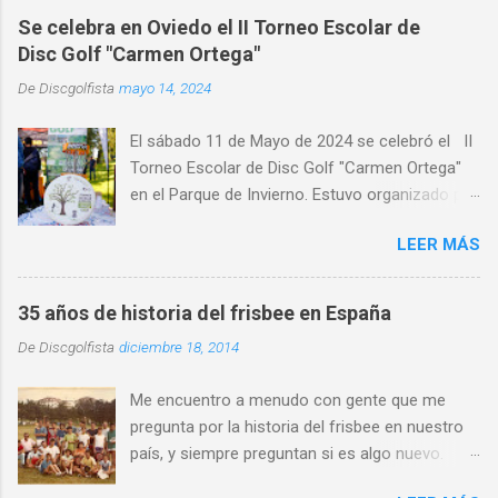
Se celebra en Oviedo el II Torneo Escolar de
Disc Golf "Carmen Ortega"
De
Discgolfista
mayo 14, 2024
El sábado 11 de Mayo de 2024 se celebró el II
Torneo Escolar de Disc Golf "Carmen Ortega"
en el Parque de Invierno. Estuvo organizado por
el Disc Golf Club Oviedo , con la colaboración
LEER MÁS
de CRK Disc Golf e INNOVA Discs y con la
participación de medio centenar de alumnos de
distintos centros de educativos de Asturias,
35 años de historia del frisbee en España
primaria y ESO y Bachiller. Alumnado de centros
De
Discgolfista
diciembre 18, 2014
escolares de distintas localidades de Asturias,
como Gijón , Avilés, Pravia, Nava, Sariego,
Me encuentro a menudo con gente que me
Villaviciosa, Noreña y Oviedo, donde destacó la
pregunta por la historia del frisbee en nuestro
al alta participación del IES Leopoldo Alas.
país, y siempre preguntan si es algo nuevo.
Participó alumnado de quince centros
Para aclarar que no es tan nuevo y dar una
escolares distintos . Se retomó este torneo