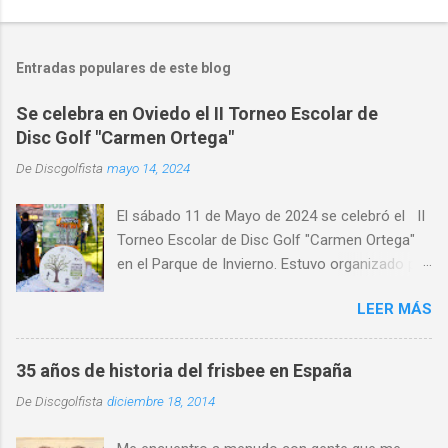
Entradas populares de este blog
Se celebra en Oviedo el II Torneo Escolar de
Disc Golf "Carmen Ortega"
De
Discgolfista
mayo 14, 2024
El sábado 11 de Mayo de 2024 se celebró el II
Torneo Escolar de Disc Golf "Carmen Ortega"
en el Parque de Invierno. Estuvo organizado por
el Disc Golf Club Oviedo , con la colaboración
LEER MÁS
de CRK Disc Golf e INNOVA Discs y con la
participación de medio centenar de alumnos de
distintos centros de educativos de Asturias,
35 años de historia del frisbee en España
primaria y ESO y Bachiller. Alumnado de centros
De
Discgolfista
diciembre 18, 2014
escolares de distintas localidades de Asturias,
como Gijón , Avilés, Pravia, Nava, Sariego,