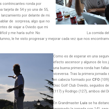
s contrincantes ronda por
 tarjeta de 54 y yo una de 55,
 lanzamiento por delante de mi.
ablar de sorpresa, algo que no
ntes de viajar a Oviedo que mi
ícil y me haría sufrir. No
La comida de
lumno, le he visto progresar y mejorar cada vez que nos encontramo
Como es de esperar en una segund
efecto ascensor y algunos de los
una buena primera ronda han falla
viceversa. Tras la primera jornada 
en cabeza formado por
CFO
(109)
Disc Golf Club Oviedo, seguidos de
(117) y Rodrigo (127), ambos del D
En Grandmaster
Luis
se ha distan
terminado la jornada con 141, se