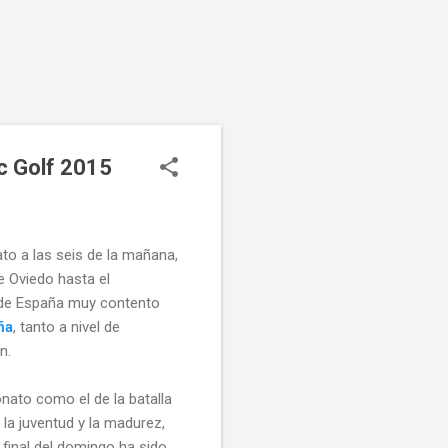
c Golf 2015
to a las seis de la mañana,
e Oviedo hasta el
 de España muy contento
ña
, tanto a nivel de
n.
ato como el de la batalla
e la juventud y la madurez,
 final del domingo ha sido