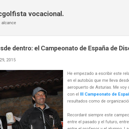
Ir al contenido principal
cgolfista vocacional.
u alcance
esde dentro: el Campeonato de España de Dis
29, 2015
He empezado a escribir este rela
en el autobús que me lleva desd
aeropuerto de Asturias. Me voy
con el
III Campeonato de Espa
resultados como de organizació
Recordaré siempre este campeon
entre el pasado y el futuro, entr
entre el profesor y el alumno. La