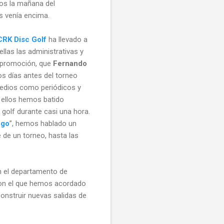
os la mañana del
es venía encima.
CRK Disc Golf
ha llevado a
las las administrativas y
e promoción, que
Fernando
os días antes del torneo
edios como periódicos y
 ellos hemos batido
c golf durante casi una hora.
ego
”, hemos hablado un
 de un torneo, hasta las
 el departamento de
con el que hemos acordado
onstruir nuevas salidas de