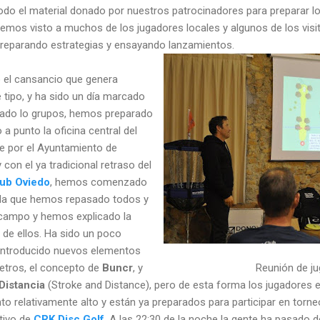
do el material donado por nuestros patrocinadores para preparar los
emos visto a muchos de los jugadores locales y algunos de los visit
preparando estrategias y ensayando lanzamientos.
 el cansancio que genera
 tipo, y ha sido un día marcado
cado lo grupos, hemos preparado
a punto la oficina central del
e por el Ayuntamiento de
 y con el ya tradicional retraso del
lub Oviedo
, hemos comenzado
n la que hemos repasado todos y
 campo y hemos explicado la
 de ellos. Ha sido un poco
introducido nuevos elementos
etros, el concepto de
Buncr
, y
Reunión de j
Distancia
(Stroke and Distance), pero de esta forma los jugadores 
 relativamente alto y están ya preparados para participar en torneo
etivo de
CRK Disc Golf
. A las 22:30 de la noche la gente ha pasado d