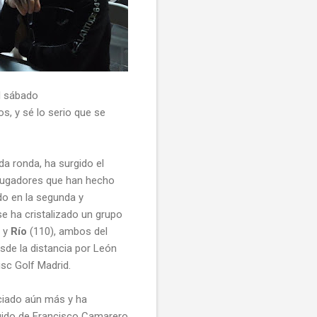
l sábado
s, y sé lo serio que se
a ronda, ha surgido el
 jugadores que han hecho
do en la segunda y
se ha cristalizado un grupo
 y
Río
(110), ambos del
sde la distancia por León
isc Golf Madrid.
ciado aún más y ha
guido de Francisco Camarero