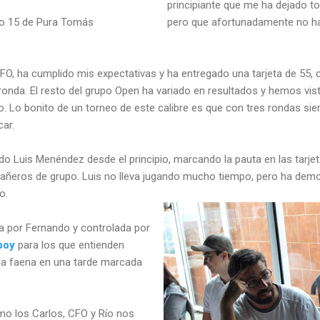
principiante que me ha dejado to
yo 15 de Pura Tomás
pero que afortunadamente no h
FO, ha cumplido mis expectativas y ha entregado una tarjeta de 55
ronda. El resto del grupo Open ha variado en resultados y hemos vis
lo. Lo bonito de un torneo de este calibre es que con tres rondas s
car.
 Luis Menéndez desde el principio, marcando la pauta en las tarje
ñeros de grupo. Luis no lleva jugando mucho tiempo, pero ha dem
o.
a por Fernando y controlada por
boy
para los que entienden
 la faena en una tarde marcada
mo los Carlos, CFO y Río nos