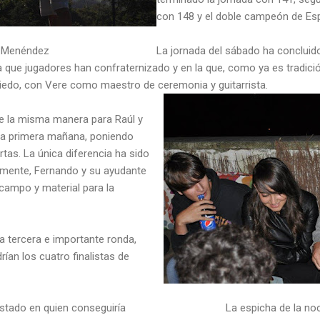
con 148 y el doble campeón de Es
 Menéndez
La jornada del sábado ha concluido
la que jugadores han confraternizado y en la que, como ya es tradic
Oviedo, con Vere como maestro de ceremonia y guitarrista.
 la misma manera para Raúl y
e a primera mañana, poniendo
tas. La única diferencia ha sido
amente, Fernando y su ayudante
ampo y material para la
 tercera e importante ronda,
rían los cuatro finalistas de
estado en quien conseguiría
La espicha de la no