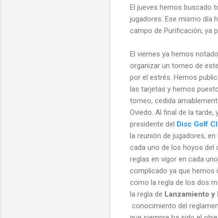
El jueves hemos buscado to
jugadores. Ese mismo día h
campo de Purificación, ya 
El viernes ya hemos notado
organizar un torneo de este
por el estrés. Hemos publi
las tarjetas y hemos puesto 
torneo, cedida amablement
Oviedo. Al final de la tarde,
presidente del
Disc Golf C
la reunión de jugadores, e
cada uno de los hoyos del
reglas en vigor en cada uno
complicado ya que hemos 
como la regla de los dos m
la regla de
Lanzamiento y 
conocimiento del reglamento
que siempre ha sido el obj