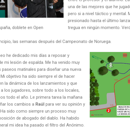
una de las mejores que he jugado,
pero si a nivel táctico y mental
presionado hasta el último lan
spaña, doblete en Open
tregua en ningún momento. Verd
ncipio, las semanas después del Campeonato de Noruega.
neo he dedicado mis días a reposar y
e mi lesión de espalda. Me ha venido muy
is paseos matinales para diseñar una nueva
i objetivo ha sido siempre el de hacer
n la dinámica de los lanzamientos y que
 los jugadores, sobre todo a los locales,
s todo el año. Le primera tarea la mañana
señar los cambios a
Raúl
para ver su opinión y
. Ha sido como siempre un proceso muy
 posición de abogado del diablo. Ha habido
eral mi idea ha pasado el filtro del Anónimo.