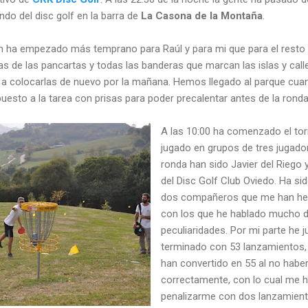
ndo del disc golf en la barra de
La Casona de la Montaña
.
ón ha empezado más temprano para Raúl y para mi que para el resto 
s de las pancartas y todas las banderas que marcan las islas y call
a colocarlas de nuevo por la mañana. Hemos llegado al parque cuan
esto a la tarea con prisas para poder precalentar antes de la ronda
A las 10:00 ha comenzado el to
jugado en grupos de tres jugad
ronda han sido Javier del Riego
del Disc Golf Club Oviedo. Ha si
dos compañeros que me han hech
con los que he hablado mucho de
peculiaridades. Por mi parte he 
terminado con 53 lanzamientos
han convertido en 55 al no habe
correctamente, con lo cual me h
penalizarme con dos lanzamiento