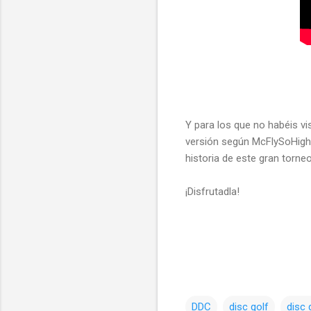
Y para los que no habéis vi
versión según McFlySoHigh. 
historia de este gran torneo
¡Disfrutadla!
DDC
disc golf
disc 