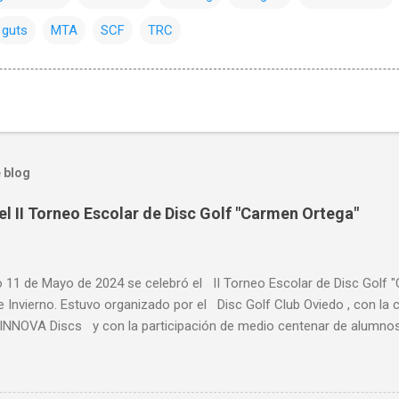
guts
MTA
SCF
TRC
 blog
el II Torneo Escolar de Disc Golf "Carmen Ortega"
o 11 de Mayo de 2024 se celebró el II Torneo Escolar de Disc Golf 
e Invierno. Estuvo organizado por el Disc Golf Club Oviedo , con l
NNOVA Discs y con la participación de medio centenar de alumnos 
s de Asturias, primaria y ESO y Bachiller. Alumnado de centros escol
es de Asturias, como Gijón , Avilés, Pravia, Nava, Sariego, Villavicio
a al alta participación del IES Leopoldo Alas. Participó alumnado d