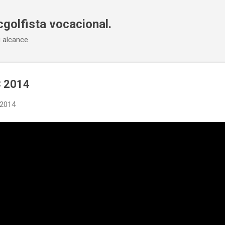
Ir al contenido principal
cgolfista vocacional.
u alcance
C 2014
 2014