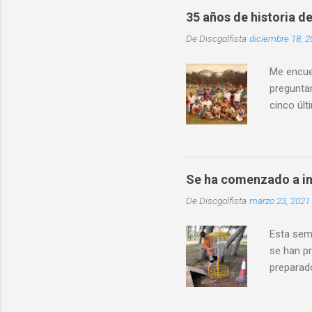
distintos
35 años de historia de
entorno 
De
Discgolfista
diciembre 18, 2
física in
convivenc
Me encuen
preguntan
cinco últ
mismo ti
Asturias
crea la A
existió d
Se ha comenzado a in
torneo y 
De
Discgolfista
marzo 23, 2021
de Frisbe
presentó u
Esta sem
se han pr
preparado
la parte 
par de c