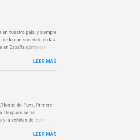
ste deporte también en el
rofesores de educación
s Este sirvió también de
 en nuestro país, y siempre
n de lo que sucedido en las
bee en España comienza al
ando de vacaciones en
LEER MÁS
 un grupo de aficionados
ece ser que la A.E.F.
rganizadora de ningún
rimer Campeonato de España
rdo Los 80 y 90 En 1983 se
Hostal del Fum . Primero
ta. Después se ha
 y la señales de los hoyos,
perarios encontramos a un
LEER MÁS
as canastas que están