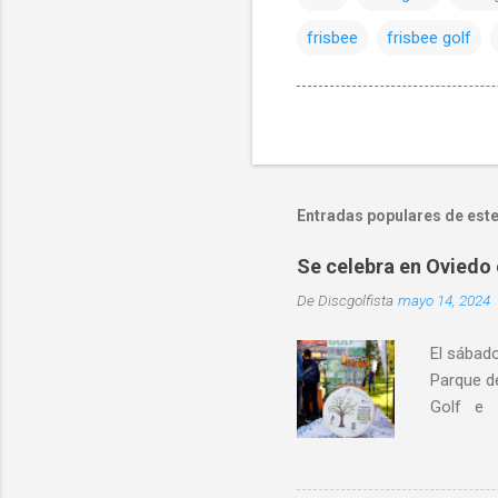
frisbee
frisbee golf
Entradas populares de este
Se celebra en Oviedo 
De
Discgolfista
mayo 14, 2024
El sábad
Parque d
Golf e I
educativo
localidad
destacó l