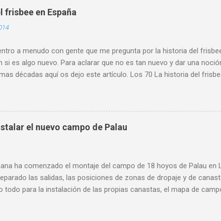
 . Se retomó este torneo que pone de manifiesto el crecimiento de e
l frisbee en España
escolar. Y es que son cada vez más los centros y los maestros y p
014
teresados y que incluyen esta actividad dentro de sus programacione
ia y participación conjunta de los miemb...
tro a menudo con gente que me pregunta por la historia del frisbee
 si es algo nuevo. Para aclarar que no es tan nuevo y dar una noció
imas décadas aquí os dejo este artículo. Los 70 La historia del fris
empo que la mía. En el verano de 1979 compro mi primer disco est
 y empiezo a meterme en el mundo del disco volador. Ese mismo año
sociación Española de Frisbee (A.E.F.) con sede en Bilbao. Aunque par
urante varios años y que tuvo jugadores afiliados, no figura como o
stalar el nuevo campo de Palau
no existe rastro de algún tipo de actividad en ningún sitio. 1985 P
e. Cinco representantes del DGCO: Belén, Juan, Pedro, Patxo y Edua
na tesina de fin de carrera en el I.N.E.F. de Madrid, con el título de ...
ana ha comenzado el montaje del campo de 18 hoyos de Palau en L'
eparado las salidas, las posiciones de zonas de dropaje y de canas
 todo para la instalación de las propias canastas, el mapa de campo
más visible de una instalación de estas características. Entre los o
onocidos: @pauetfpv , supervisado muy de cerca por @merlinsts. L