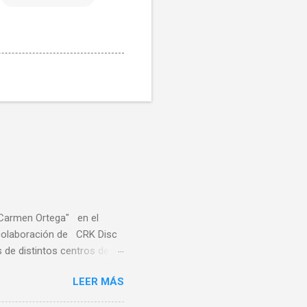
"Carmen Ortega" en el
a colaboración de CRK Disc
de distintos centros de
ares de distintas
LEER MÁS
sa, Noreña y Oviedo, donde
e quince centros escolares