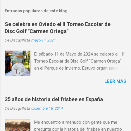
Entradas populares de este blog
Se celebra en Oviedo el II Torneo Escolar de
Disc Golf "Carmen Ortega"
De
Discgolfista
mayo 14, 2024
El sábado 11 de Mayo de 2024 se celebró el II
Torneo Escolar de Disc Golf "Carmen Ortega"
en el Parque de Invierno. Estuvo organizado por
el Disc Golf Club Oviedo , con la colaboración
LEER MÁS
de CRK Disc Golf e INNOVA Discs y con la
participación de medio centenar de alumnos de
distintos centros de educativos de Asturias,
35 años de historia del frisbee en España
primaria y ESO y Bachiller. Alumnado de centros
De
Discgolfista
diciembre 18, 2014
escolares de distintas localidades de Asturias,
como Gijón , Avilés, Pravia, Nava, Sariego,
Me encuentro a menudo con gente que me
Villaviciosa, Noreña y Oviedo, donde destacó la
pregunta por la historia del frisbee en nuestro