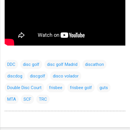
DDC
disc golf
disc golf Madrid
discathon
discdog
discgolf
disco volador
Double Disc Court
frisbee
frisbee golf
guts
MTA
SCF
TRC