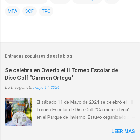
MTA
SCF
TRC
Entradas populares de este blog
Se celebra en Oviedo el II Torneo Escolar de
Disc Golf "Carmen Ortega"
De
Discgolfista
mayo 14, 2024
El sábado 11 de Mayo de 2024 se celebró el II
Torneo Escolar de Disc Golf "Carmen Ortega"
en el Parque de Invierno. Estuvo organizado por
el Disc Golf Club Oviedo , con la colaboración
LEER MÁS
de CRK Disc Golf e INNOVA Discs y con la
participación de medio centenar de alumnos de