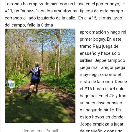
La ronda ha empezado bien con un birdie en el primer hoyo, el
#11, un “anhyze” con los arbustos tan típicos de este campo
cerrando el lado izquierdo de la calle.
En el #15, el más largo
del campo, fallo la última
aproximación y hago mi
primer bogey. En este
tramo Paju juega de
ensueño y hace solo
birdies. Jeppe tampoco
juega mal. Gregor juega
muy seguro, como el
resto de la ronda. Desde
el #16 hasta el #4 solo
hago par. En el #5 y tras
un buen drive consigo
mi segundo birdie. En
estos hoyos es donde
Jeppe empieza a jugar
Jeppe en el Pinball
de ensueño y consigo