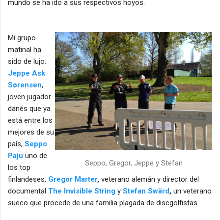
mundo
se ha ido a sus respectivos hoyos.
Mi grupo
matinal ha
sido de lujo.
Jeppe Ask
Sørensen
,
joven jugador
danés que ya
está entre los
mejores de su
país,
Seppo
Paju
uno de
Seppo, Gregor, Jeppe y Stefan
los top
finlandeses,
Gregor Marter
,
veterano alemán y director del
documental
The Invisible String
y
Stefan Swärd
,
un veterano
sueco que procede de una familia plagada de discgolfistas.