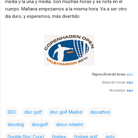
media y la una y media. Son muchas horas y se nota en el
cuerpo. Mañana empezamos a la misma hora. Va a ser otro
día duro, y esperemos, más divertido.
Pagina oficial del torneo:
aquí
Mapa del campo:
aquí
Resultados:
aquí
DDC
disc golf
disc golf Madrid
discathon
discdog
discgolf
disco volador
Double Disc Court
frisbee
frisbee golf
guts