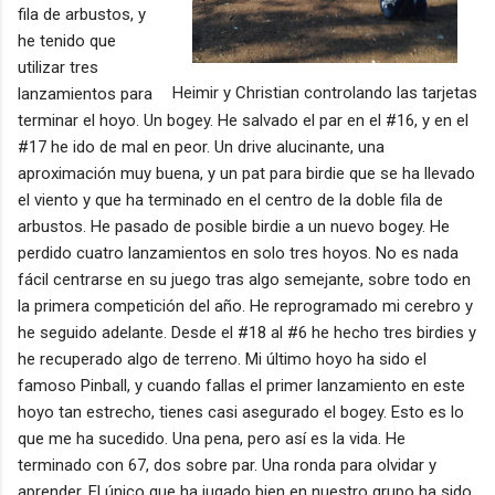
fila de arbustos, y
he tenido que
utilizar tres
Heimir y Christian controlando las tarjetas
lanzamientos para
terminar el hoyo. Un bogey. He salvado el par en el #16, y en el
#17 he ido de mal en peor. Un drive alucinante, una
aproximación muy buena, y un pat para birdie que se ha llevado
el viento y que ha terminado en el centro de la doble fila de
arbustos. He pasado de posible birdie a un nuevo bogey. He
perdido cuatro lanzamientos en solo tres hoyos. No es nada
fácil centrarse en su juego tras algo semejante, sobre todo en
la primera competición del año. He reprogramado mi cerebro y
he seguido adelante. Desde el #18 al #6 he hecho tres birdies y
he recuperado algo de terreno. Mi último hoyo ha sido el
famoso Pinball, y cuando fallas el primer lanzamiento en este
hoyo tan estrecho, tienes casi asegurado el bogey. Esto es lo
que me ha sucedido. Una pena, pero así es la vida. He
terminado con 67, dos sobre par. Una ronda para olvidar y
aprender. El único que ha jugado bien en nuestro grupo ha sido