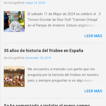
De
Discgolfista
mayo 14, 2024
El sábado 11 de Mayo de 2024 se celebró el II
Torneo Escolar de Disc Golf "Carmen Ortega"
en el Parque de Invierno. Estuvo organizado por
el Disc Golf Club Oviedo , con la colaboración
LEER MÁS
de CRK Disc Golf e INNOVA Discs y con la
participación de medio centenar de alumnos de
distintos centros de educativos de Asturias,
35 años de historia del frisbee en España
primaria y ESO y Bachiller. Alumnado de centros
De
Discgolfista
diciembre 18, 2014
escolares de distintas localidades de Asturias,
como Gijón , Avilés, Pravia, Nava, Sariego,
Me encuentro a menudo con gente que me
Villaviciosa, Noreña y Oviedo, donde destacó la
pregunta por la historia del frisbee en nuestro
al alta participación del IES Leopoldo Alas.
país, y siempre preguntan si es algo nuevo.
Participó alumnado de quince centros
Para aclarar que no es tan nuevo y dar una
escolares distintos . Se retomó este torneo
LEER MÁS
noción de lo que sucedido en las cinco últimas
que pone de manifiesto el crecimiento de este
décadas aquí os dejo este artículo. Los 70 La
deporte también en el entorno escolar. Y es
historia del frisbee en España comienza al
que son cada vez más los centros y los
Se ha comenzado a instalar el nuevo campo