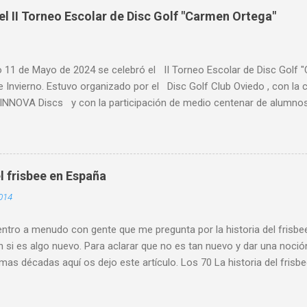
el II Torneo Escolar de Disc Golf "Carmen Ortega"
o 11 de Mayo de 2024 se celebró el II Torneo Escolar de Disc Golf 
e Invierno. Estuvo organizado por el Disc Golf Club Oviedo , con l
NNOVA Discs y con la participación de medio centenar de alumnos 
s de Asturias, primaria y ESO y Bachiller. Alumnado de centros escol
es de Asturias, como Gijón , Avilés, Pravia, Nava, Sariego, Villavicio
a al alta participación del IES Leopoldo Alas. Participó alumnado d
 . Se retomó este torneo que pone de manifiesto el crecimiento de e
l frisbee en España
escolar. Y es que son cada vez más los centros y los maestros y p
014
teresados y que incluyen esta actividad dentro de sus programacione
ia y participación conjunta de los miemb...
tro a menudo con gente que me pregunta por la historia del frisbee
 si es algo nuevo. Para aclarar que no es tan nuevo y dar una noció
imas décadas aquí os dejo este artículo. Los 70 La historia del fris
empo que la mía. En el verano de 1979 compro mi primer disco est
 y empiezo a meterme en el mundo del disco volador. Ese mismo año