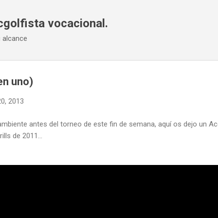
Ir al contenido principal
cgolfista vocacional.
u alcance
en uno)
0, 2013
ambiente antes del torneo de este fin de semana, aquí os dejo un A
lls de 2011...