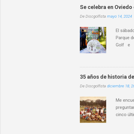
Se celebra en Oviedo 
De
Discgolfista
mayo 14, 2024
El sábad
Parque d
Golf e I
educativo
localidad
destacó l
distintos
35 años de historia de
entorno 
De
Discgolfista
diciembre 18, 2
física in
convivenc
Me encuen
preguntan
cinco últ
mismo ti
Asturias