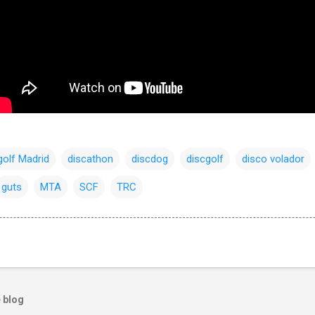
golf Madrid
discathon
discdog
discgolf
disco volador
guts
MTA
SCF
TRC
 blog