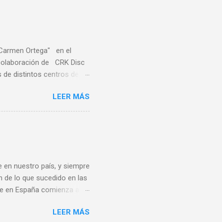
"Carmen Ortega" en el
a colaboración de CRK Disc
de distintos centros de
ares de distintas
LEER MÁS
sa, Noreña y Oviedo, donde
e quince centros escolares
ste deporte también en el
rofesores de educación
s Este sirvió también de
 en nuestro país, y siempre
n de lo que sucedido en las
bee en España comienza al
ando de vacaciones en
LEER MÁS
 un grupo de aficionados