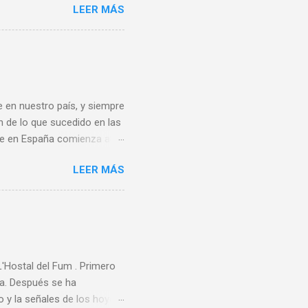
LEER MÁS
sa, Noreña y Oviedo, donde
e quince centros escolares
ste deporte también en el
rofesores de educación
s Este sirvió también de
 en nuestro país, y siempre
n de lo que sucedido en las
bee en España comienza al
ando de vacaciones en
LEER MÁS
 un grupo de aficionados
ece ser que la A.E.F.
rganizadora de ningún
rimer Campeonato de España
rdo Los 80 y 90 En 1983 se
Hostal del Fum . Primero
ta. Después se ha
 y la señales de los hoyos,