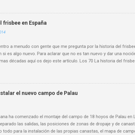
es de Asturias, como Gijón , Avilés, Pravia, Nava, Sariego, Villavicio
a al alta participación del IES Leopoldo Alas. Participó alumnado d
 . Se retomó este torneo que pone de manifiesto el crecimiento de e
l frisbee en España
escolar. Y es que son cada vez más los centros y los maestros y p
014
teresados y que incluyen esta actividad dentro de sus programacione
ia y participación conjunta de los miemb...
tro a menudo con gente que me pregunta por la historia del frisbee
 si es algo nuevo. Para aclarar que no es tan nuevo y dar una noció
imas décadas aquí os dejo este artículo. Los 70 La historia del fris
empo que la mía. En el verano de 1979 compro mi primer disco est
 y empiezo a meterme en el mundo del disco volador. Ese mismo año
sociación Española de Frisbee (A.E.F.) con sede en Bilbao. Aunque par
urante varios años y que tuvo jugadores afiliados, no figura como o
stalar el nuevo campo de Palau
no existe rastro de algún tipo de actividad en ningún sitio. 1985 P
e. Cinco representantes del DGCO: Belén, Juan, Pedro, Patxo y Edua
na tesina de fin de carrera en el I.N.E.F. de Madrid, con el título de ...
ana ha comenzado el montaje del campo de 18 hoyos de Palau en L'
eparado las salidas, las posiciones de zonas de dropaje y de canas
 todo para la instalación de las propias canastas, el mapa de campo