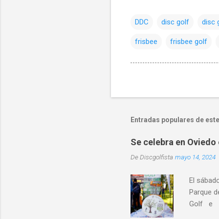
DDC
disc golf
disc 
frisbee
frisbee golf
Entradas populares de este
Se celebra en Oviedo 
De
Discgolfista
mayo 14, 2024
El sábad
Parque d
Golf e I
educativo