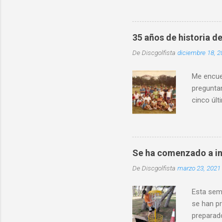
localidad
destacó l
distintos
35 años de historia de
entorno 
De
Discgolfista
diciembre 18, 2
física in
convivenc
Me encuen
preguntan
cinco últ
mismo ti
Asturias
crea la A
existió d
Se ha comenzado a in
torneo y 
De
Discgolfista
marzo 23, 2021
de Frisbe
presentó u
Esta sem
se han pr
preparado