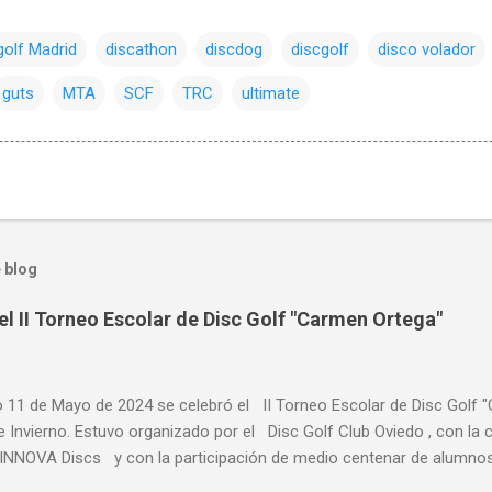
golf Madrid
discathon
discdog
discgolf
disco volador
guts
MTA
SCF
TRC
ultimate
 blog
el II Torneo Escolar de Disc Golf "Carmen Ortega"
o 11 de Mayo de 2024 se celebró el II Torneo Escolar de Disc Golf 
e Invierno. Estuvo organizado por el Disc Golf Club Oviedo , con l
NNOVA Discs y con la participación de medio centenar de alumnos 
s de Asturias, primaria y ESO y Bachiller. Alumnado de centros escol