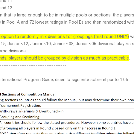
 and 11
 and 12
on that is large enough to be in multiple pools or sections, the players
s in Pool A and 72 lowest ratings in Pool B) and then randomized with
 option to randomly mix divisions for groupings (first round ONLY)
wi
 ≤15, Junior ≤12, Junior ≤10, Junior ≤08, Junior ≤06 divisional players
ame divisions.
nds, players should be grouped by division as much as practicable
.
-------------------------------------
ernational Program Guide, dicen lo siguiente sobre el punto 1.06: