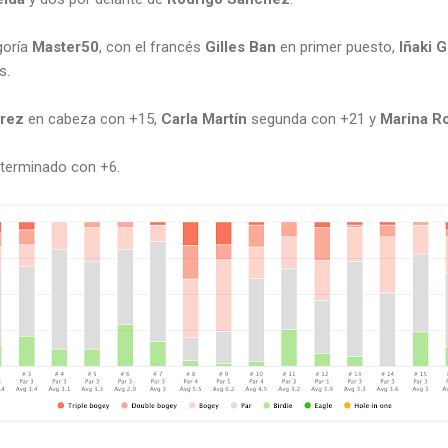
goría
Master50
, con el francés
Gilles Ban
en primer puesto,
Iñaki 
s.
arez
en cabeza con +15,
Carla Martín
segunda con +21 y
Marina R
 terminado con +6.