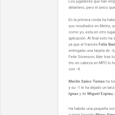
Los jugadores que han empez
delantero, pero el único q
En la primera ronda ha hab
sus resultados en Metrix, u
como yo, esta en otro lugar
aplicación. Al final esto h
ya que el francés
Félix Ba
entregado una tarjeta de -6
Fede Sörenson, líder tras l
trío en cabeza en MPO lo 
con -4.
Merlin Sales-Tomas
ha to
y su -1 le ha dejado un lan
Ignas
y de
Miguel Espiau
,
Ha habido una pequeña so
a priori favorito
Manu Alme