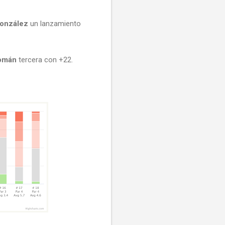
González
un lanzamiento
omán
tercera con +22.