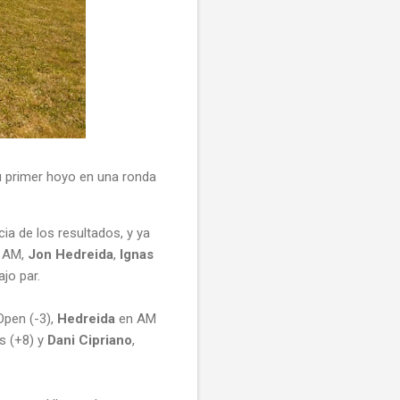
u primer hoyo en una ronda
ia de los resultados, y ya
s AM,
Jon Hedreida
,
Ignas
jo par.
pen (-3),
Hedreida
en AM
s (+8) y
Dani Cipriano
,