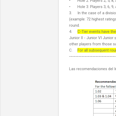
•
Hole 2: Players 2, 5, 8,
•
Hole 3: Players 3, 6, 9,
3.
In the case of a divisi
(example: 72 highest rating
round.
4.
C-Tier events have the
Junior II - Junior VI Junior
other players from those s
C.
For all subsequent rou
------------------------------
Las recomendaciones del Int