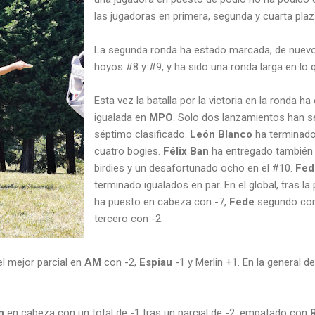
las jugadoras en primera, segunda y cuarta plaz
La segunda ronda ha estado marcada, de nuevo,
hoyos #8 y #9, y ha sido una ronda larga en lo q
Esta vez la batalla por la victoria en la ronda
igualada en
MPO
. Solo dos lanzamientos han se
séptimo clasificado.
León Blanco
ha terminado 
cuatro bogies.
Félix Ban
ha entregado también u
birdies y un desafortunado ocho en el #10.
Fed
terminado igualados en par. En el global, tras la
ha puesto en cabeza con -7,
Fede
segundo con
tercero con -2.
l mejor parcial en
AM
con -2,
Espiau
-1 y Merlin +1. En la general d
n
en cabeza con un total de -1 tras un parcial de -2, empatado con