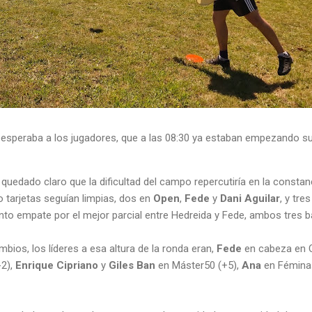
esperaba a los jugadores, que a las 08:30 ya estaban empezando s
uedado claro que la dificultad del campo repercutiría en la constanc
tarjetas seguían limpias, dos en
Open
,
Fede
y
Dani Aguilar
, y tre
o empate por el mejor parcial entre Hedreida y Fede, ambos tres ba
ios, los líderes a esa altura de la ronda eran,
Fede
en cabeza en O
2),
Enrique Cipriano
y
Giles Ban
en Máster50 (+5),
Ana
en Fémina