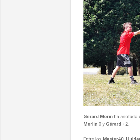
Gerard Morin
ha anotado e
Merlin
0 y
Gérard
+2.
Entre los
Master40
,
Hulde