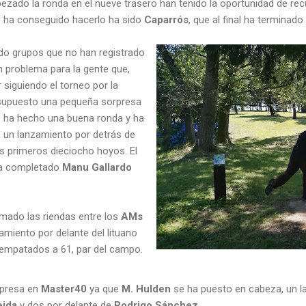
ado la ronda en el nueve trasero han tenido la oportunidad de recup
ue ha conseguido hacerlo ha sido
Caparrós
, que al final ha terminad
ido grupos que no han registrado
n problema para la gente que,
 siguiendo el torneo por la
a supuesto una pequeña sorpresa
n
ha hecho una buena ronda y ha
, un lanzamiento por detrás de
os primeros dieciocho hoyos. El
ha completado
Manu Gallardo
mado las riendas entre los
AMs
zamiento por delante del lituano
 empatados a 61, par del campo.
rpresa en
Master40
ya que
M. Hulden
se ha puesto en cabeza, un l
ida
y dos por delante de
Rodrigo Sánchez
.