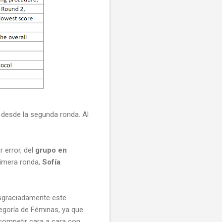
 desde la segunda ronda. Al
 error, del
grupo en
rimera ronda,
Sofía
esgraciadamente este
egoría de Féminas, ya que
competir cara a cara con