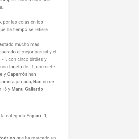
a.
 por las colas en los
ue ha tiempo se refiere.
 ha estado mucho más
parado el mejor parcial y el
-1, con cinco birdies y
na tarjeta de -1, con siete
e
y
Caparrós
han
 primera jornada,
Ban
en se
 -6 y
Manu Gallardo
e la categoría
Espiau
-1,
Rodrigo
que ha marcado un