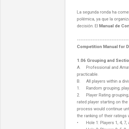
La segunda ronda ha comenz
polémica, ya que la organiz
decisión. El
Manual de Com
------------------------------
Competition Manual for D
1.06 Grouping and Secti
A.
Professional and Amat
practicable.
B.
All players within a di
1.
Random grouping; playe
2.
Player Rating grouping;
rated player starting on the
process would continue until
the ranking of their ratings
•
Hole 1: Players 1, 4, 7,