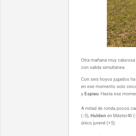
Otra mañana muy calurosa 
con salida simultánea.
Con seis hoyos jugados ha q
en ese momento solo cinco 
y
Espiau
. Hasta ese moment
A mitad de ronda pocos camb
(-3),
Hulden
en Máster40 (-
único juvenil (+5).