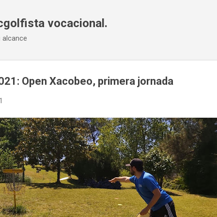
Ir al contenido principal
cgolfista vocacional.
u alcance
021: Open Xacobeo, primera jornada
1