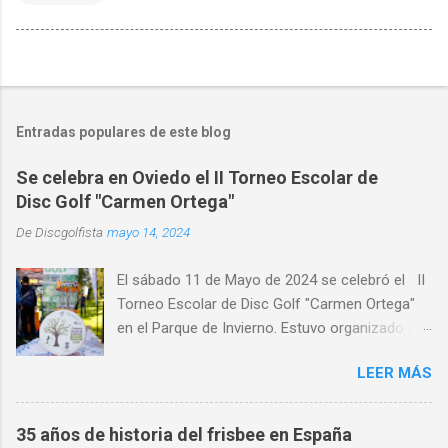
Entradas populares de este blog
Se celebra en Oviedo el II Torneo Escolar de
Disc Golf "Carmen Ortega"
De
Discgolfista
mayo 14, 2024
El sábado 11 de Mayo de 2024 se celebró el II
Torneo Escolar de Disc Golf "Carmen Ortega"
en el Parque de Invierno. Estuvo organizado por
el Disc Golf Club Oviedo , con la colaboración
LEER MÁS
de CRK Disc Golf e INNOVA Discs y con la
participación de medio centenar de alumnos de
distintos centros de educativos de Asturias,
35 años de historia del frisbee en España
primaria y ESO y Bachiller. Alumnado de centros