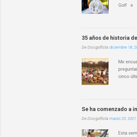
Golf e I
educativo
localidad
destacó l
distintos
35 años de historia de
entorno 
De
Discgolfista
diciembre 18, 2
física in
convivenc
Me encuen
preguntan
cinco últ
mismo ti
Asturias
crea la A
existió d
Se ha comenzado a in
torneo y 
De
Discgolfista
marzo 23, 2021
de Frisbe
presentó u
Esta sem