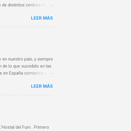
de distintos centros de
ares de distintas
LEER MÁS
sa, Noreña y Oviedo, donde
e quince centros escolares
ste deporte también en el
rofesores de educación
s Este sirvió también de
 en nuestro país, y siempre
n de lo que sucedido en las
bee en España comienza al
ando de vacaciones en
LEER MÁS
 un grupo de aficionados
ece ser que la A.E.F.
rganizadora de ningún
rimer Campeonato de España
rdo Los 80 y 90 En 1983 se
Hostal del Fum . Primero