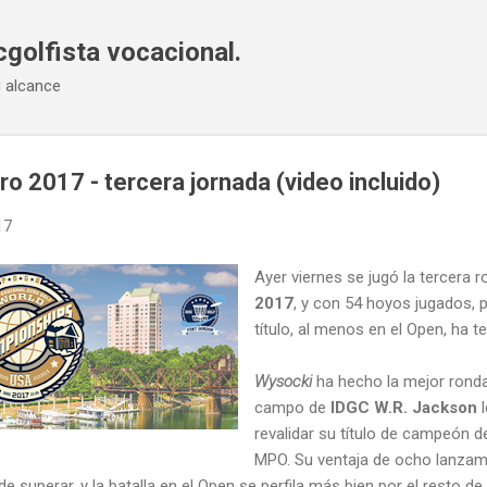
Ir al contenido principal
cgolfista vocacional.
u alcance
o 2017 - tercera jornada (video incluido)
17
Ayer viernes se jugó la tercera 
2017
, y con 54 hoyos jugados, p
título, al menos en el Open, ha t
Wysocki
ha hecho la mejor ronda 
campo de
IDGC W.R. Jackson
l
revalidar su título de campeón d
MPO. Su ventaja de ocho lanza
 superar, y la batalla en el Open se perfila más bien por el resto de