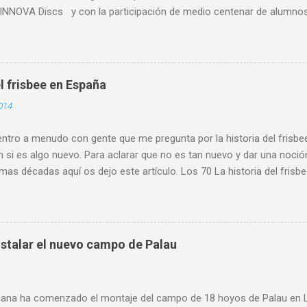
NNOVA Discs y con la participación de medio centenar de alumnos 
s de Asturias, primaria y ESO y Bachiller. Alumnado de centros escol
es de Asturias, como Gijón , Avilés, Pravia, Nava, Sariego, Villavicio
a al alta participación del IES Leopoldo Alas. Participó alumnado d
 . Se retomó este torneo que pone de manifiesto el crecimiento de e
l frisbee en España
escolar. Y es que son cada vez más los centros y los maestros y p
014
teresados y que incluyen esta actividad dentro de sus programacione
ia y participación conjunta de los miemb...
tro a menudo con gente que me pregunta por la historia del frisbee
 si es algo nuevo. Para aclarar que no es tan nuevo y dar una noció
imas décadas aquí os dejo este artículo. Los 70 La historia del fris
empo que la mía. En el verano de 1979 compro mi primer disco est
 y empiezo a meterme en el mundo del disco volador. Ese mismo año
sociación Española de Frisbee (A.E.F.) con sede en Bilbao. Aunque par
urante varios años y que tuvo jugadores afiliados, no figura como o
stalar el nuevo campo de Palau
no existe rastro de algún tipo de actividad en ningún sitio. 1985 P
e. Cinco representantes del DGCO: Belén, Juan, Pedro, Patxo y Edua
na tesina de fin de carrera en el I.N.E.F. de Madrid, con el título de ...
ana ha comenzado el montaje del campo de 18 hoyos de Palau en L'