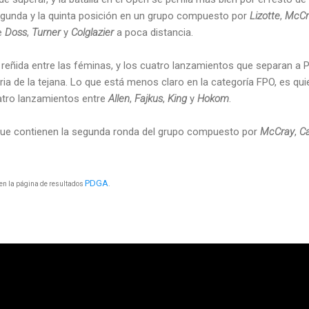
gunda y la quinta posición en un grupo compuesto por
Lizotte
,
McCr
de
Doss
,
Turner
y
Colglazier
a poca distancia.
reñida entre las féminas, y los cuatro lanzamientos que separan a P
ria de la tejana. Lo que está menos claro en la categoría FPO, es quie
atro lanzamientos entre
Allen
,
Fajkus
,
King
y
Hokom
.
 que contienen la segunda ronda del grupo compuesto por
McCray
,
C
PDGA
 en la página de resultados
.