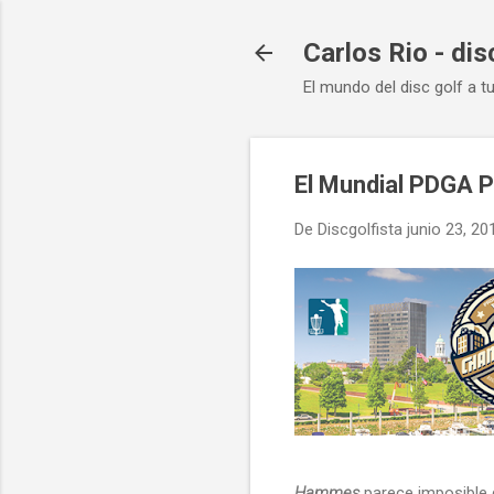
Carlos Rio - dis
El mundo del disc golf a t
El Mundial PDGA Pr
De
Discgolfista
junio 23, 20
Hammes
parece imposible de