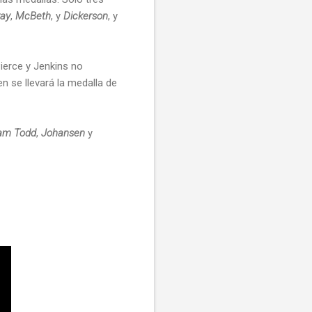
ay
,
McBeth
, y
Dickerson
, y
ierce y Jenkins no
n se llevará la medalla de
am Todd
,
Johansen
y