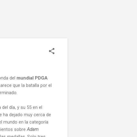
ronda del
mundial PDGA
arece que la batalla por el
erminado.
del día, y su 55 en el
e ha dejado muy cerca de
el mundo en la categoría
mientos sobre
Adam
 las medallas. Solo tres