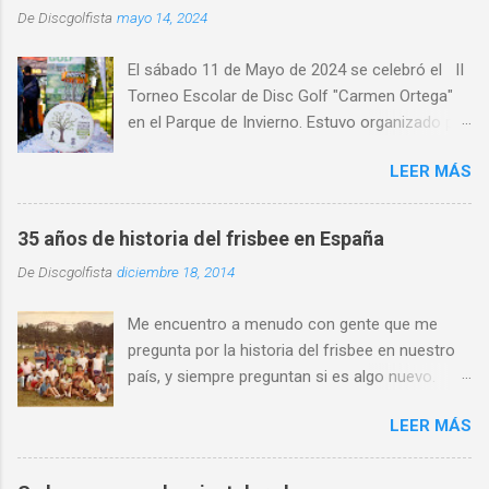
De
Discgolfista
mayo 14, 2024
El sábado 11 de Mayo de 2024 se celebró el II
Torneo Escolar de Disc Golf "Carmen Ortega"
en el Parque de Invierno. Estuvo organizado por
el Disc Golf Club Oviedo , con la colaboración
LEER MÁS
de CRK Disc Golf e INNOVA Discs y con la
participación de medio centenar de alumnos de
distintos centros de educativos de Asturias,
35 años de historia del frisbee en España
primaria y ESO y Bachiller. Alumnado de centros
De
Discgolfista
diciembre 18, 2014
escolares de distintas localidades de Asturias,
como Gijón , Avilés, Pravia, Nava, Sariego,
Me encuentro a menudo con gente que me
Villaviciosa, Noreña y Oviedo, donde destacó la
pregunta por la historia del frisbee en nuestro
al alta participación del IES Leopoldo Alas.
país, y siempre preguntan si es algo nuevo.
Participó alumnado de quince centros
Para aclarar que no es tan nuevo y dar una
escolares distintos . Se retomó este torneo
LEER MÁS
noción de lo que sucedido en las cinco últimas
que pone de manifiesto el crecimiento de este
décadas aquí os dejo este artículo. Los 70 La
deporte también en el entorno escolar. Y es
historia del frisbee en España comienza al