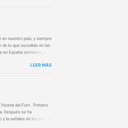
ares distintos . Se retomó
 entorno escolar. Y es que
nteresados y que incluyen
y participación conjunta de
 en nuestro país, y siempre
n de lo que sucedido en las
bee en España comienza al
ando de vacaciones en
LEER MÁS
 un grupo de aficionados
ece ser que la A.E.F.
rganizadora de ningún
rimer Campeonato de España
rdo Los 80 y 90 En 1983 se
Hostal del Fum . Primero
ta. Después se ha
 y la señales de los hoyos,
perarios encontramos a un