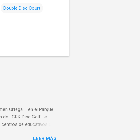
Double Disc Court
rmen Ortega" en el Parque
ción de CRK Disc Golf e
 centros de educativos de
localidades de Asturias,
LEER MÁS
stacó la al alta