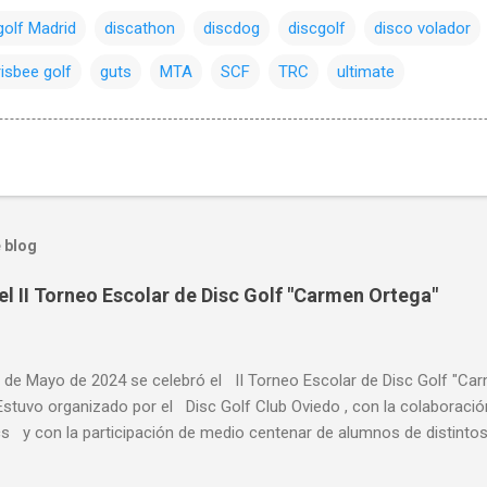
golf Madrid
discathon
discdog
discgolf
disco volador
risbee golf
guts
MTA
SCF
TRC
ultimate
 blog
el II Torneo Escolar de Disc Golf "Carmen Ortega"
 de Mayo de 2024 se celebró el II Torneo Escolar de Disc Golf "Ca
 Estuvo organizado por el Disc Golf Club Oviedo , con la colabora
 y con la participación de medio centenar de alumnos de distintos
imaria y ESO y Bachiller. Alumnado de centros escolares de distintas 
Avilés, Pravia, Nava, Sariego, Villaviciosa, Noreña y Oviedo, donde de