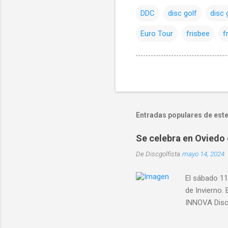
DDC
disc golf
disc 
Euro Tour
frisbee
f
Entradas populares de este
Se celebra en Oviedo 
De
Discgolfista
mayo 14, 2024
El sábado 11
de Invierno.
INNOVA Discs
Asturias, pr
como Gijón , 