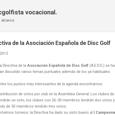
Ir al contenido principal
cgolfista vocacional.
u alcance
ctiva de la Asociación Española de Disc Golf
 2015
a Directiva de la
Asociación Española de Disc Golf
(A.E.D.G.) se 
an discutido varios temas puntuales además de los ya habituales.
ntre los puntos más interesantes de la agenda encontramos:
istribución de votos por club en la Asamblea General: Los clubes d
endrán un voto, los clubes con 26-50 miembros tendrán dos votos y 
ás de 50 miembros tendrán tres votos.
róximos torneos: la Directiva ha dado su visto bueno al
I Campeonat