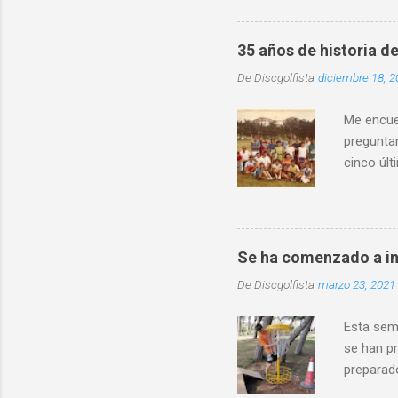
participació
este torneo 
35 años de historia de
son cada vez
De
Discgolfista
diciembre 18, 2
esta activid
los miemb...
Me encuen
preguntan
cinco últ
mismo ti
Asturias
crea la A
existió d
Se ha comenzado a in
torneo y 
De
Discgolfista
marzo 23, 2021
de Frisbe
presentó u
Esta sem
se han pr
preparado
la parte 