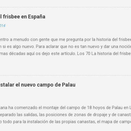
n del IES Leopoldo Alas. Participó alumnado de quince centros escol
que pone de manifiesto el crecimiento de este deporte también en el
l frisbee en España
 más los centros y los maestros y profesores de educación física i
014
ad dentro de sus programaciones Este sirvió también de convivencia 
tro a menudo con gente que me pregunta por la historia del frisbee
 si es algo nuevo. Para aclarar que no es tan nuevo y dar una noció
imas décadas aquí os dejo este artículo. Los 70 La historia del fris
empo que la mía. En el verano de 1979 compro mi primer disco est
 y empiezo a meterme en el mundo del disco volador. Ese mismo año
sociación Española de Frisbee (A.E.F.) con sede en Bilbao. Aunque par
urante varios años y que tuvo jugadores afiliados, no figura como o
stalar el nuevo campo de Palau
no existe rastro de algún tipo de actividad en ningún sitio. 1985 P
e. Cinco representantes del DGCO: Belén, Juan, Pedro, Patxo y Edua
na tesina de fin de carrera en el I.N.E.F. de Madrid, con el título de ...
ana ha comenzado el montaje del campo de 18 hoyos de Palau en L'
eparado las salidas, las posiciones de zonas de dropaje y de canas
 todo para la instalación de las propias canastas, el mapa de campo
más visible de una instalación de estas características. Entre los o