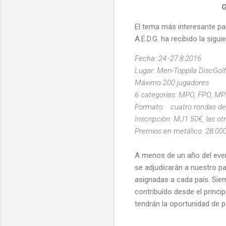
G
El tema más interesante pa
A.E.D.G. ha recibido la sigu
Fecha: 24.-27.8.2016
Lugar: Meri-Toppila DiscGolf
Máximo 200 jugadores
6 categorías: MPO, FPO,
Formato: cuatro rondas de 1
Inscripción: MJ1 50€, las 
Premios en metálico: 28.00
A menos de un año del even
se adjudicarán a nuestro pa
asignadas a cada país. Si
contribuído desde el princ
tendrán la oportunidad de 