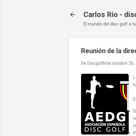
Carlos Rio - dis
El mundo del disc golf a t
Reunión de la dire
De
Discgolfista
octubre 26,
L
h
E
D
t
m
P