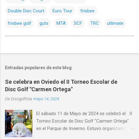
Double Disc Court
Euro Tour
frisbee
frisbee golf
guts
MTA
SCF
TRC
ultimate
Entradas populares de este blog
Se celebra en Oviedo el II Torneo Escolar de
Disc Golf "Carmen Ortega"
De
Discgolfista
mayo 14, 2024
El sábado 11 de Mayo de 2024 se celebró el II
Torneo Escolar de Disc Golf "Carmen Ortega"
en el Parque de Invierno. Estuvo organizado por
el Disc Golf Club Oviedo , con la colaboración