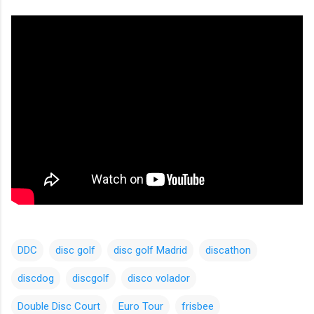
DDC
disc golf
disc golf Madrid
discathon
discdog
discgolf
disco volador
Double Disc Court
Euro Tour
frisbee