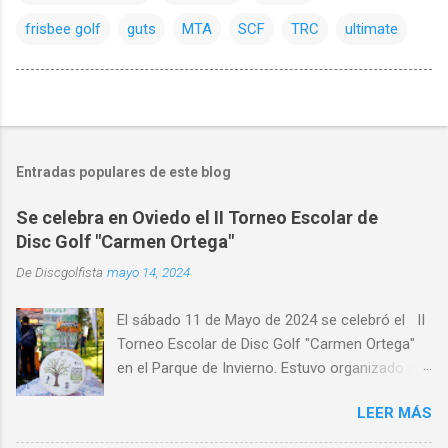
frisbee golf
guts
MTA
SCF
TRC
ultimate
Entradas populares de este blog
Se celebra en Oviedo el II Torneo Escolar de
Disc Golf "Carmen Ortega"
De
Discgolfista
mayo 14, 2024
El sábado 11 de Mayo de 2024 se celebró el II
Torneo Escolar de Disc Golf "Carmen Ortega"
en el Parque de Invierno. Estuvo organizado por
el Disc Golf Club Oviedo , con la colaboración
LEER MÁS
de CRK Disc Golf e INNOVA Discs y con la
participación de medio centenar de alumnos de