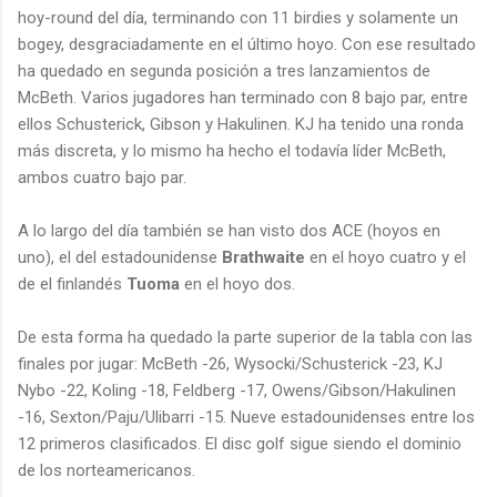
hoy-round del día, terminando con 11 birdies y solamente un
bogey, desgraciadamente en el último hoyo. Con ese resultado
ha quedado en segunda posición a tres lanzamientos de
McBeth. Varios jugadores han terminado con 8 bajo par, entre
ellos Schusterick, Gibson y Hakulinen. KJ ha tenido una ronda
más discreta, y lo mismo ha hecho el todavía líder McBeth,
ambos cuatro bajo par.
A lo largo del día también se han visto dos ACE (hoyos en
uno), el del estadounidense
Brathwaite
en el hoyo cuatro y el
de el finlandés
Tuoma
en el hoyo dos.
De esta forma ha quedado la parte superior de la tabla con las
finales por jugar: McBeth -26, Wysocki/Schusterick -23, KJ
Nybo -22, Koling -18, Feldberg -17, Owens/Gibson/Hakulinen
-16, Sexton/Paju/Ulibarri -15. Nueve estadounidenses entre los
12 primeros clasificados. El disc golf sigue siendo el dominio
de los norteamericanos.