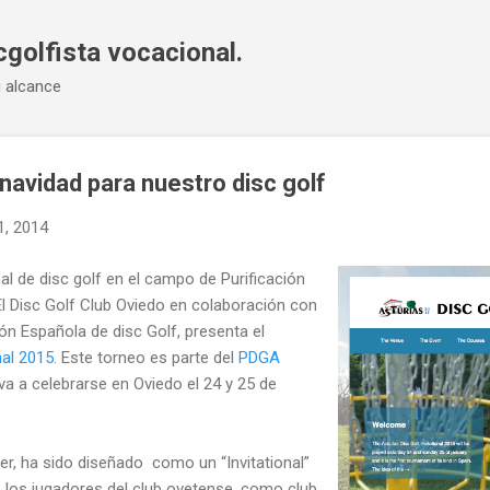
Ir al contenido principal
cgolfista vocacional.
u alcance
navidad para nuestro disc golf
1, 2014
nal de disc golf en el campo de Purificación
El Disc Golf Club Oviedo en colaboración con
ón Española de disc Golf, presenta el
nal 2015
. Este torneo es parte del
PDGA
a a celebrarse en Oviedo el 24 y 25 de
ier, ha sido diseñado como un “Invitational”
s los jugadores del club ovetense, como club