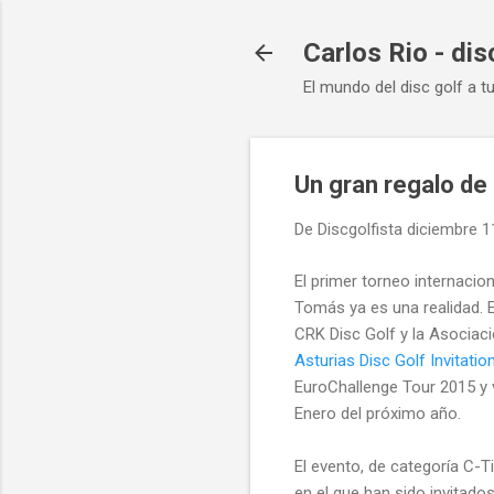
Carlos Rio - dis
El mundo del disc golf a t
Un gran regalo de 
De
Discgolfista
diciembre 1
El primer torneo internacio
Tomás ya es una realidad. 
CRK Disc Golf y la Asociaci
Asturias Disc Golf Invitatio
EuroChallenge Tour 2015 y v
Enero del próximo año.
El evento, de categoría C-T
en el que han sido invitado