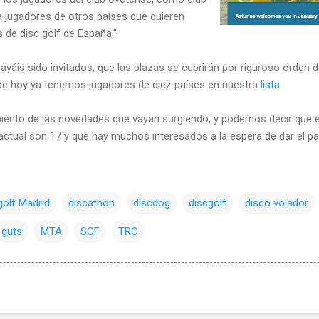
 a jugadores de otros países que quieren
de disc golf de España."
áis sido invitados, que las plazas se cubrirán por riguroso orden d
 de hoy ya tenemos jugadores de diez países en nuestra
lista
iento de las novedades que vayan surgiendo, y podemos decir que e
tual son 17 y que hay muchos interesados a la espera de dar el paso
golf Madrid
discathon
discdog
discgolf
disco volador
guts
MTA
SCF
TRC