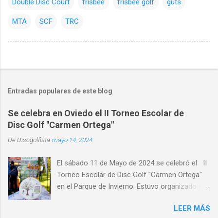
Double Disc Court
frisbee
frisbee golf
guts
MTA
SCF
TRC
Entradas populares de este blog
Se celebra en Oviedo el II Torneo Escolar de
Disc Golf "Carmen Ortega"
De
Discgolfista
mayo 14, 2024
El sábado 11 de Mayo de 2024 se celebró el II
Torneo Escolar de Disc Golf "Carmen Ortega"
en el Parque de Invierno. Estuvo organizado por
el Disc Golf Club Oviedo , con la colaboración
LEER MÁS
de CRK Disc Golf e INNOVA Discs y con la