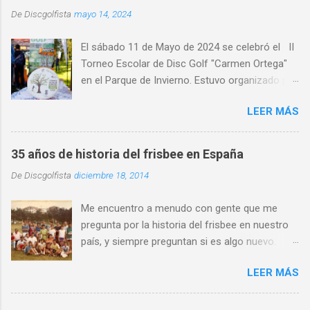
De
Discgolfista
mayo 14, 2024
El sábado 11 de Mayo de 2024 se celebró el II
Torneo Escolar de Disc Golf "Carmen Ortega"
en el Parque de Invierno. Estuvo organizado por
el Disc Golf Club Oviedo , con la colaboración
LEER MÁS
de CRK Disc Golf e INNOVA Discs y con la
participación de medio centenar de alumnos de
distintos centros de educativos de Asturias,
35 años de historia del frisbee en España
primaria y ESO y Bachiller. Alumnado de centros
De
Discgolfista
diciembre 18, 2014
escolares de distintas localidades de Asturias,
como Gijón , Avilés, Pravia, Nava, Sariego,
Me encuentro a menudo con gente que me
Villaviciosa, Noreña y Oviedo, donde destacó la
pregunta por la historia del frisbee en nuestro
al alta participación del IES Leopoldo Alas.
país, y siempre preguntan si es algo nuevo.
Participó alumnado de quince centros
Para aclarar que no es tan nuevo y dar una
escolares distintos . Se retomó este torneo
LEER MÁS
noción de lo que sucedido en las cinco últimas
que pone de manifiesto el crecimiento de este
décadas aquí os dejo este artículo. Los 70 La
deporte también en el entorno escolar. Y es
historia del frisbee en España comienza al