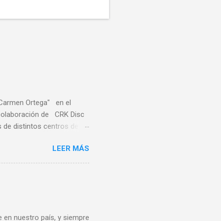
"Carmen Ortega" en el
a colaboración de CRK Disc
de distintos centros de
ares de distintas
LEER MÁS
sa, Noreña y Oviedo, donde
e quince centros escolares
ste deporte también en el
rofesores de educación
s Este sirvió también de
 en nuestro país, y siempre