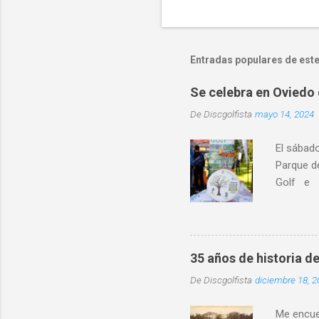
Entradas populares de este
Se celebra en Oviedo 
De
Discgolfista
mayo 14, 2024
El sábad
Parque d
Golf e I
educativo
localidad
destacó l
distintos
35 años de historia de
entorno 
De
Discgolfista
diciembre 18, 2
física in
convivenc
Me encuen