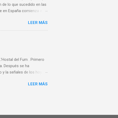
n de lo que sucedido en las
bee en España comienza al
ando de vacaciones en
LEER MÁS
 un grupo de aficionados
ece ser que la A.E.F.
rganizadora de ningún
rimer Campeonato de España
rdo Los 80 y 90 En 1983 se
Hostal del Fum . Primero
ta. Después se ha
 y la señales de los hoyos,
perarios encontramos a un
LEER MÁS
as canastas que están
nen la mayoría de los
tiago de Compostela. Este
. CKR Disc Golf ha tenido
la cosa. A mediados de
 semanas después tuvi...