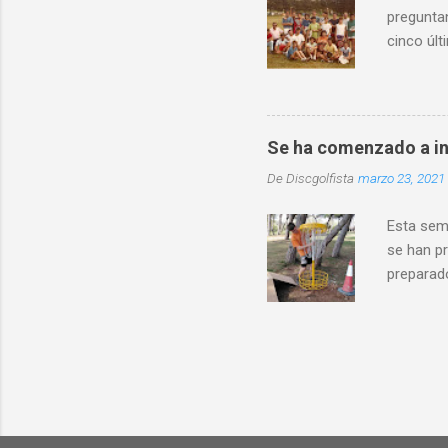
preguntan
cinco últ
mismo ti
Asturias
crea la A
existió d
Se ha comenzado a in
torneo y 
De
Discgolfista
marzo 23, 2021
de Frisbe
presentó u
Esta sem
se han pr
preparado
la parte 
par de c
montando 
campos d
es un pro
siempre 
noviembr