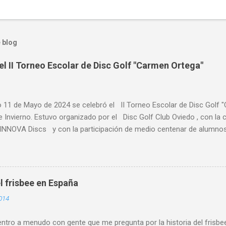
 blog
el II Torneo Escolar de Disc Golf "Carmen Ortega"
o 11 de Mayo de 2024 se celebró el II Torneo Escolar de Disc Golf 
e Invierno. Estuvo organizado por el Disc Golf Club Oviedo , con l
NNOVA Discs y con la participación de medio centenar de alumnos 
s de Asturias, primaria y ESO y Bachiller. Alumnado de centros escol
es de Asturias, como Gijón , Avilés, Pravia, Nava, Sariego, Villavicio
a al alta participación del IES Leopoldo Alas. Participó alumnado d
 . Se retomó este torneo que pone de manifiesto el crecimiento de e
l frisbee en España
escolar. Y es que son cada vez más los centros y los maestros y p
014
teresados y que incluyen esta actividad dentro de sus programacione
ia y participación conjunta de los miemb...
tro a menudo con gente que me pregunta por la historia del frisbee