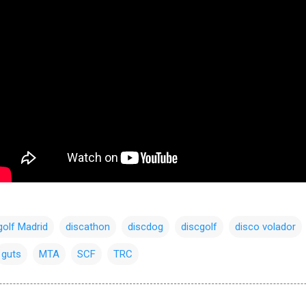
golf Madrid
discathon
discdog
discgolf
disco volador
guts
MTA
SCF
TRC