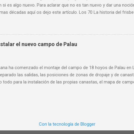
 si es algo nuevo. Para aclarar que no es tan nuevo y dar una noció
imas décadas aquí os dejo este artículo. Los 70 La historia del fris
empo que la mía. En el verano de 1979 compro mi primer disco est
 y empiezo a meterme en el mundo del disco volador. Ese mismo año
sociación Española de Frisbee (A.E.F.) con sede en Bilbao. Aunque par
urante varios años y que tuvo jugadores afiliados, no figura como o
stalar el nuevo campo de Palau
no existe rastro de algún tipo de actividad en ningún sitio. 1985 P
e. Cinco representantes del DGCO: Belén, Juan, Pedro, Patxo y Edua
na tesina de fin de carrera en el I.N.E.F. de Madrid, con el título de ...
ana ha comenzado el montaje del campo de 18 hoyos de Palau en L'
eparado las salidas, las posiciones de zonas de dropaje y de canas
 todo para la instalación de las propias canastas, el mapa de campo
más visible de una instalación de estas características. Entre los o
onocidos: @pauetfpv , supervisado muy de cerca por @merlinsts. L
son el modelo ProBasket Elite , de Latitude 64 , las mismas que tie
iseñados por CRK Disc Golf, como el campo Monte do Gozo de San
yecto que, como la mayoría de este tipo, ya lleva meses gestándose
Con la tecnología de Blogger
una gran relación con los jugadores de Squirrels y por ahí comenzó 
e de 2020 enviamos un dossier al Ayuntamiento de Palau , un par de