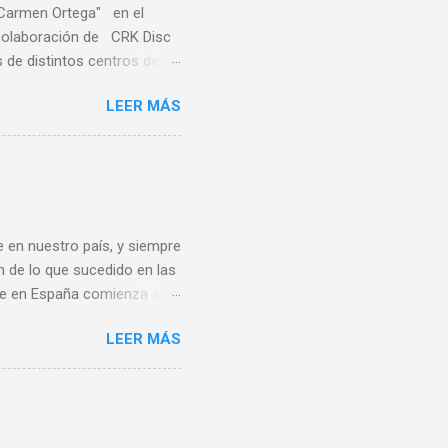
"Carmen Ortega" en el
a colaboración de CRK Disc
de distintos centros de
ares de distintas
LEER MÁS
sa, Noreña y Oviedo, donde
e quince centros escolares
ste deporte también en el
rofesores de educación
s Este sirvió también de
 en nuestro país, y siempre
n de lo que sucedido en las
bee en España comienza al
ando de vacaciones en
LEER MÁS
 un grupo de aficionados
ece ser que la A.E.F.
rganizadora de ningún
rimer Campeonato de España
rdo Los 80 y 90 En 1983 se