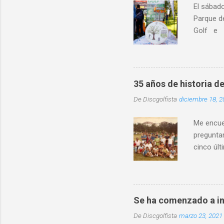
El sábad
Parque d
Golf e I
educativo
localidad
destacó l
distintos
35 años de historia de
entorno 
De
Discgolfista
diciembre 18, 2
física in
convivenc
Me encuen
preguntan
cinco últ
mismo ti
Asturias
crea la A
existió d
Se ha comenzado a in
torneo y 
De
Discgolfista
marzo 23, 2021
de Frisbe