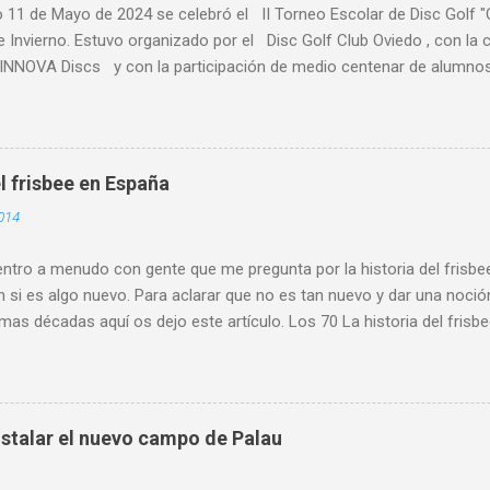
o 11 de Mayo de 2024 se celebró el II Torneo Escolar de Disc Golf 
e Invierno. Estuvo organizado por el Disc Golf Club Oviedo , con l
NNOVA Discs y con la participación de medio centenar de alumnos 
s de Asturias, primaria y ESO y Bachiller. Alumnado de centros escol
es de Asturias, como Gijón , Avilés, Pravia, Nava, Sariego, Villavicio
a al alta participación del IES Leopoldo Alas. Participó alumnado d
 . Se retomó este torneo que pone de manifiesto el crecimiento de e
l frisbee en España
escolar. Y es que son cada vez más los centros y los maestros y p
014
teresados y que incluyen esta actividad dentro de sus programacione
ia y participación conjunta de los miemb...
tro a menudo con gente que me pregunta por la historia del frisbee
 si es algo nuevo. Para aclarar que no es tan nuevo y dar una noció
imas décadas aquí os dejo este artículo. Los 70 La historia del fris
empo que la mía. En el verano de 1979 compro mi primer disco est
 y empiezo a meterme en el mundo del disco volador. Ese mismo año
sociación Española de Frisbee (A.E.F.) con sede en Bilbao. Aunque par
urante varios años y que tuvo jugadores afiliados, no figura como o
stalar el nuevo campo de Palau
no existe rastro de algún tipo de actividad en ningún sitio. 1985 P
e. Cinco representantes del DGCO: Belén, Juan, Pedro, Patxo y Edua