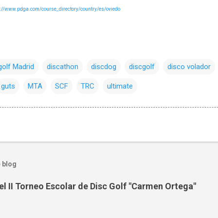
p://www.pdga.com/course_directory/country/es/oviedo
golf Madrid
discathon
discdog
discgolf
disco volador
guts
MTA
SCF
TRC
ultimate
 blog
el II Torneo Escolar de Disc Golf "Carmen Ortega"